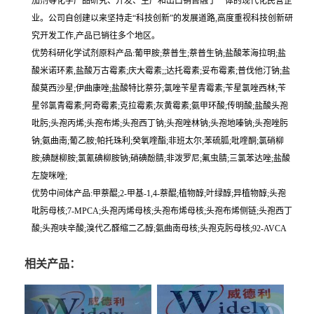
加剂等化学产品研究、开发、生产和出口销售融于一体的现代化民营企
业。公司自创建以来坚持走“科技创新”的发展道路,高度重视科技创新研
究开发工作,产品已销往多个地区。
优势科研化学试剂原料产品:葡甲胺;萘普生;萘普生钠;盐酸苯海拉明;盐
酸米诺环素,盐酸万古霉素;庆大霉素;;达托霉素;妥布霉素;普伐他汀钠;盐
酸莫西沙星;伊曲康唑;盐酸特比萘芬;氯唑苄星青霉素;苄星氯唑西林;苄
星邻氯青霉素;阿奇霉素;克拉霉素;灰黄霉素;氨甲环酸;传明酸;盐酸头孢
吡肟;头孢丙烯;头孢布烯;头孢西丁钠;头孢唑林钠;头孢地嗪钠;头孢唑肟
钠;氨曲南;葡乙胺;帕托珠利;癸氧喹酯;非班太尔;苯硫胍;吡喹酮;氯硝柳
胺;碘醚柳胺;氯氰碘柳胺钠;硝碘酚腈;非泼罗尼;氟虫腈;三氯苯达唑;盐酸
左旋咪唑;
优势中间体产品:甲萘醌;2-甲基-1,4-萘醌;植物醇;叶绿醇;异植物醇;头孢
吡肟母核;7-MPCA;头孢丙烯母核;头孢布烯母核;头孢布烯侧链;头孢西丁
酸;头孢呋辛酸;溴代乙醛缩二乙醇;氨曲南母核;头孢克肟母核;92-AVCA
相关产品：