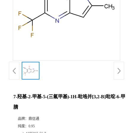
7-羟基-2-甲基-5-(三氟甲基)-1H-吡咯并[3,2-B]吡啶-6-甲
腈
品牌：
鼎信通
纯度：
0.95