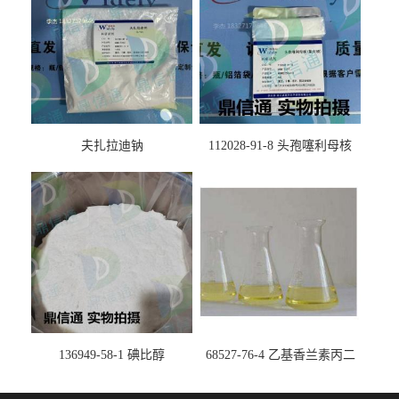
夫扎拉迪钠
112028-91-8 头孢噻利母核
（氯化物）
136949-58-1 碘比醇
68527-76-4 乙基香兰素丙二
醇缩醛 ——检测方法 -技术资