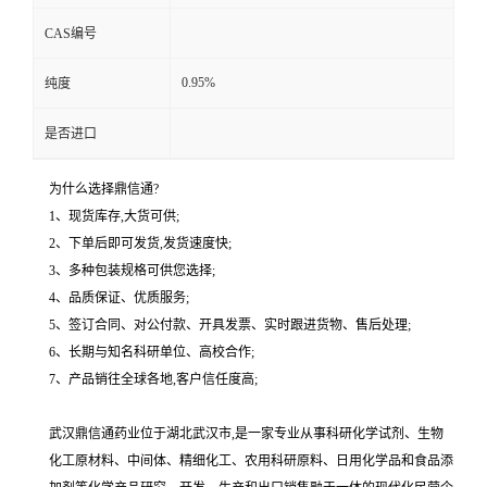
CAS编号
0.95%
纯度
是否进口
为什么选择鼎信通?
1、现货库存,大货可供;
2、下单后即可发货,发货速度快;
3、多种包装规格可供您选择;
4、品质保证、优质服务;
5、签订合同、对公付款、开具发票、实时跟进货物、售后处理;
6、长期与知名科研单位、高校合作;
7、产品销往全球各地,客户信任度高;
武汉鼎信通药业位于湖北武汉市,是一家专业从事科研化学试剂、生物
化工原材料、中间体、精细化工、农用科研原料、日用化学品和食品添