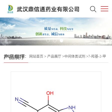
产品展厅
您当前的位置：
网站首页
>
产品展厅
>
中间体类试剂
>
7-羟基-2-甲
基-5-(三氟甲基)-1H-吡咯并[3,2-B]吡啶-6-甲腈