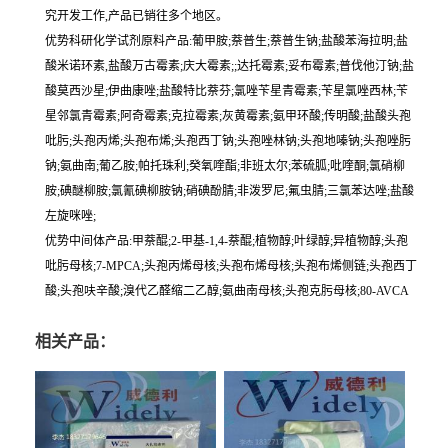
究开发工作,产品已销往多个地区。
优势科研化学试剂原料产品:葡甲胺;萘普生;萘普生钠;盐酸苯海拉明;盐
酸米诺环素,盐酸万古霉素;庆大霉素;;达托霉素;妥布霉素;普伐他汀钠;盐
酸莫西沙星;伊曲康唑;盐酸特比萘芬;氯唑苄星青霉素;苄星氯唑西林;苄
星邻氯青霉素;阿奇霉素;克拉霉素;灰黄霉素;氨甲环酸;传明酸;盐酸头孢
吡肟;头孢丙烯;头孢布烯;头孢西丁钠;头孢唑林钠;头孢地嗪钠;头孢唑肟
钠;氨曲南;葡乙胺;帕托珠利;癸氧喹酯;非班太尔;苯硫胍;吡喹酮;氯硝柳
胺;碘醚柳胺;氯氰碘柳胺钠;硝碘酚腈;非泼罗尼;氟虫腈;三氯苯达唑;盐酸
左旋咪唑;
优势中间体产品:甲萘醌;2-甲基-1,4-萘醌;植物醇;叶绿醇;异植物醇;头孢
吡肟母核;7-MPCA;头孢丙烯母核;头孢布烯母核;头孢布烯侧链;头孢西丁
酸;头孢呋辛酸;溴代乙醛缩二乙醇;氨曲南母核;头孢克肟母核;80-AVCA
相关产品：