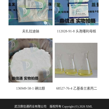
夫扎拉迪钠
112028-91-8 头孢噻利母核
（氯化物）
136949-58-1 碘比醇
68527-76-4 乙基香兰素丙二
醇缩醛 ——检测方法 -技术资
料 -质量标准 -性质 -中间体试
武汉鼎信通药业有限公司
版权所有 Copyright (©) 2026
剂 -香精香料 -鼎信通李杰
XML