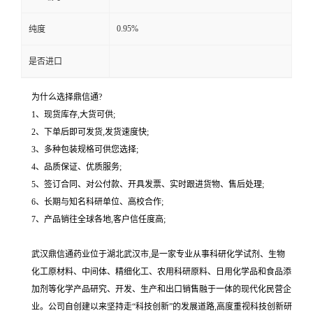
0.95%
纯度
是否进口
为什么选择鼎信通?
1、现货库存,大货可供;
2、下单后即可发货,发货速度快;
3、多种包装规格可供您选择;
4、品质保证、优质服务;
5、签订合同、对公付款、开具发票、实时跟进货物、售后处理;
6、长期与知名科研单位、高校合作;
7、产品销往全球各地,客户信任度高;
武汉鼎信通药业位于湖北武汉市,是一家专业从事科研化学试剂、生物
化工原材料、中间体、精细化工、农用科研原料、日用化学品和食品添
加剂等化学产品研究、开发、生产和出口销售融于一体的现代化民营企
业。公司自创建以来坚持走“科技创新”的发展道路,高度重视科技创新研