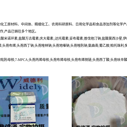
物化工原材料、中间体、精细化工、农用科研原料、日用化学品和食品添加剂等化学
作,产品已销往多个地区。
酸米诺环素,盐酸万古霉素;庆大霉素;;达托霉素;妥布霉素;普伐他汀钠;盐酸莫西沙星;
;头孢布烯;头孢西丁钠;头孢唑林钠;头孢地嗪钠;头孢唑肟钠;氨曲南;葡乙胺;帕托珠利;
头孢吡肟母核;7-MPCA;头孢丙烯母核;头孢布烯母核;头孢布烯侧链;头孢西丁酸;头孢呋辛酸