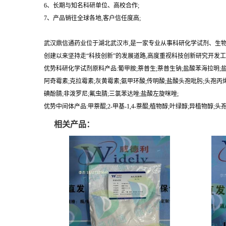
6、长期与知名科研单位、高校合作;
7、产品销往全球各地,客户信任度高;
武汉鼎信通药业位于湖北武汉市,是一家专业从事科研化学试剂、生
创建以来坚持走“科技创新”的发展道路,高度重视科技创新研究开发工
优势科研化学试剂原料产品:葡甲胺;萘普生;萘普生钠;盐酸苯海拉明;盐
阿奇霉素;克拉霉素;灰黄霉素;氨甲环酸;传明酸;盐酸头孢吡肟;头孢丙烯
碘酚腈;非泼罗尼;氟虫腈;三氯苯达唑;盐酸左旋咪唑;
优势中间体产品:甲萘醌;2-甲基-1,4-萘醌;植物醇;叶绿醇;异植物醇;
相关产品：