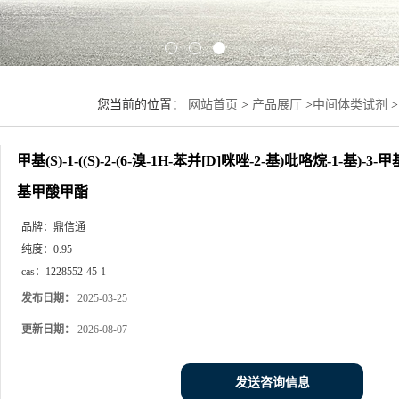
您当前的位置：
网站首页
>
产品展厅
>
中间体类试剂
>
基)-3-甲基-1-氧代丁烷-2-基氨基甲酸甲酯
甲基(S)-1-((S)-2-(6-溴-1H-苯并[D]咪唑-2-基)吡咯烷-1-基)-3
基甲酸甲酯
品牌：
鼎信通
纯度：
0.95
cas：
1228552-45-1
发布日期：
2025-03-25
更新日期：
2026-08-07
发送咨询信息