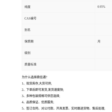
0.95%
纯度
CAS编号
别名
保质期
月
级别
质量标准
为什么选择鼎信通?
1、现货库存,大货可供;
2、下单后即可发货,发货速度快;
3、多种包装规格可供您选择;
4、品质保证、优质服务;
5、签订合同、对公付款、开具发票、实时跟进货物、售后处理;