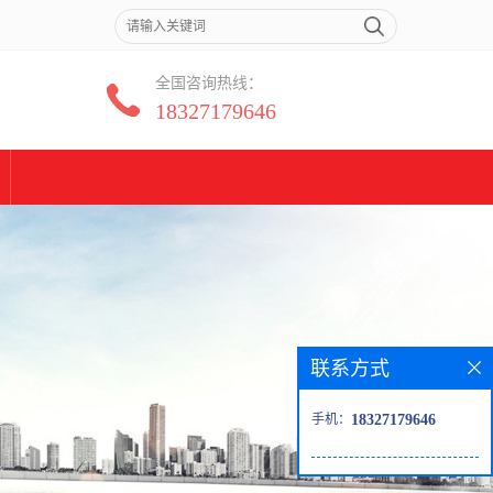
全国咨询热线：
18327179646
联系方式
手机：
18327179646