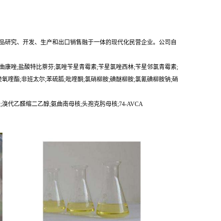
产品研究、开发、生产和出口销售融于一体的现代化民营企业。公司自
伊曲康唑;盐酸特比萘芬;氯唑苄星青霉素;苄星氯唑西林;苄星邻氯青霉素;
癸氧喹酯;非班太尔;苯硫胍;吡喹酮;氯硝柳胺;碘醚柳胺;氯氰碘柳胺钠;硝
;溴代乙醛缩二乙醇;氨曲南母核;头孢克肟母核;74-AVCA