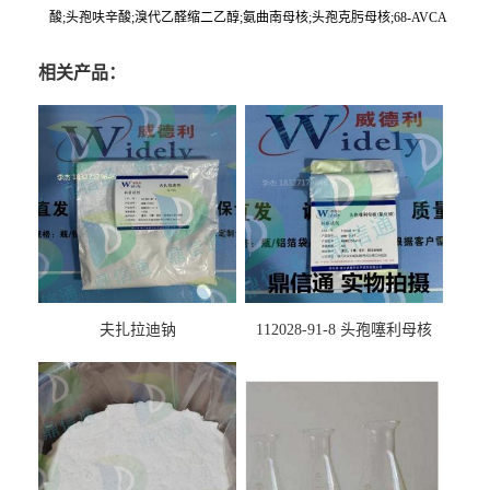
酸;头孢呋辛酸;溴代乙醛缩二乙醇;氨曲南母核;头孢克肟母核;68-AVCA
相关产品：
夫扎拉迪钠
112028-91-8 头孢噻利母核
（氯化物）