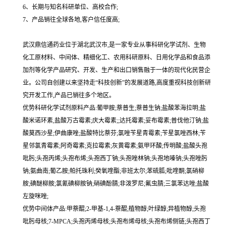
6、长期与知名科研单位、高校合作;
7、产品销往全球各地,客户信任度高;
武汉鼎信通药业位于湖北武汉市,是一家专业从事科研化学试剂、生物
化工原材料、中间体、精细化工、农用科研原料、日用化学品和食品添
加剂等化学产品研究、开发、生产和出口销售融于一体的现代化民营企
业。公司自创建以来坚持走“科技创新”的发展道路,高度重视科技创新研
究开发工作,产品已销往多个地区。
优势科研化学试剂原料产品:葡甲胺;萘普生;萘普生钠;盐酸苯海拉明;盐
酸米诺环素,盐酸万古霉素;庆大霉素;;达托霉素;妥布霉素;普伐他汀钠;盐
酸莫西沙星;伊曲康唑;盐酸特比萘芬;氯唑苄星青霉素;苄星氯唑西林;苄
星邻氯青霉素;阿奇霉素;克拉霉素;灰黄霉素;氨甲环酸;传明酸;盐酸头孢
吡肟;头孢丙烯;头孢布烯;头孢西丁钠;头孢唑林钠;头孢地嗪钠;头孢唑肟
钠;氨曲南;葡乙胺;帕托珠利;癸氧喹酯;非班太尔;苯硫胍;吡喹酮;氯硝柳
胺;碘醚柳胺;氯氰碘柳胺钠;硝碘酚腈;非泼罗尼;氟虫腈;三氯苯达唑;盐酸
左旋咪唑;
优势中间体产品:甲萘醌;2-甲基-1,4-萘醌;植物醇;叶绿醇;异植物醇;头孢
吡肟母核;7-MPCA;头孢丙烯母核;头孢布烯母核;头孢布烯侧链;头孢西丁