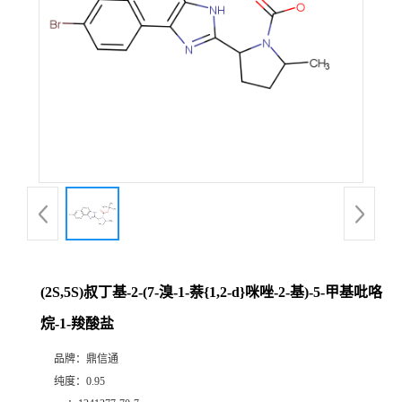
(2S,5S)叔丁基-2-(7-溴-1-萘{1,2-d}咪唑-2-基)-5-甲基吡咯
烷-1-羧酸盐
品牌：
鼎信通
纯度：
0.95