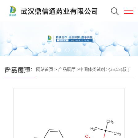
产品展厅
您当前的位置：
网站首页
>
产品展厅
>
中间体类试剂
>
(2S,5S)叔丁
基-2-(7-溴-1-萘{1,2-d}咪唑-2-基)-5-甲基吡咯烷-1-羧酸盐