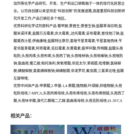
加剂等化学产品研究、开发、生产和出口销售融于一体的现代化民营企
业。公司自创建以来坚持走“科技创新”的发展道路,高度重视科技创新研
究开发工作,产品已销往多个地区。
优势科研化学试剂原料产品:葡甲胺;萘普生;萘普生钠;盐酸苯海拉明;盐
酸米诺环素,盐酸万古霉素;庆大霉素;;达托霉素;妥布霉素;普伐他汀钠;盐
酸莫西沙星;伊曲康唑;盐酸特比萘芬;氯唑苄星青霉素;苄星氯唑西林;苄
星邻氯青霉素;阿奇霉素;克拉霉素;灰黄霉素;氨甲环酸;传明酸;盐酸头孢
吡肟;头孢丙烯;头孢布烯;头孢西丁钠;头孢唑林钠;头孢地嗪钠;头孢唑肟
钠;氨曲南;葡乙胺;帕托珠利;癸氧喹酯;非班太尔;苯硫胍;吡喹酮;氯硝柳
胺;碘醚柳胺;氯氰碘柳胺钠;硝碘酚腈;非泼罗尼;氟虫腈;三氯苯达唑;盐酸
左旋咪唑;
优势中间体产品:甲萘醌;2-甲基-1,4-萘醌;植物醇;叶绿醇;异植物醇;头孢
吡肟母核;7-MPCA;头孢丙烯母核;头孢布烯母核;头孢布烯侧链;头孢西丁
酸;头孢呋辛酸;溴代乙醛缩二乙醇;氨曲南母核;头孢克肟母核;41-AVCA
相关产品：