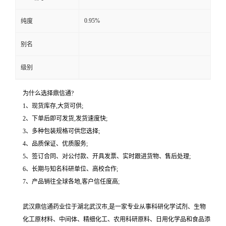
0.95%
纯度
别名
级别
为什么选择鼎信通?
1、现货库存,大货可供;
2、下单后即可发货,发货速度快;
3、多种包装规格可供您选择;
4、品质保证、优质服务;
5、签订合同、对公付款、开具发票、实时跟进货物、售后处理;
6、长期与知名科研单位、高校合作;
7、产品销往全球各地,客户信任度高;
武汉鼎信通药业位于湖北武汉市,是一家专业从事科研化学试剂、生物
化工原材料、中间体、精细化工、农用科研原料、日用化学品和食品添