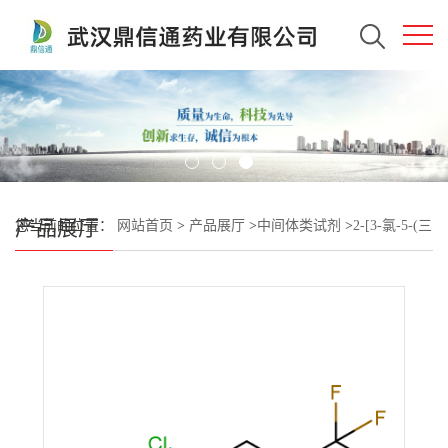
产品展厅
您当前的位置：
网站首页
>
产品展厅
>
中间体类试剂
>
2-[3-氯-5-(三
氟甲基)-2-吡啶基]-乙氰