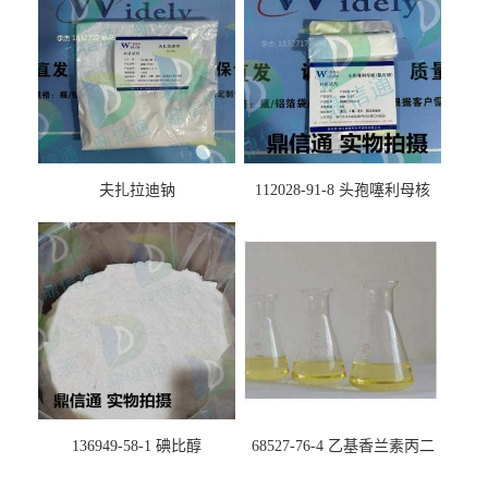
夫扎拉迪钠
112028-91-8 头孢噻利母核
（氯化物）
136949-58-1 碘比醇
68527-76-4 乙基香兰素丙二
醇缩醛 ——检测方法 -技术资