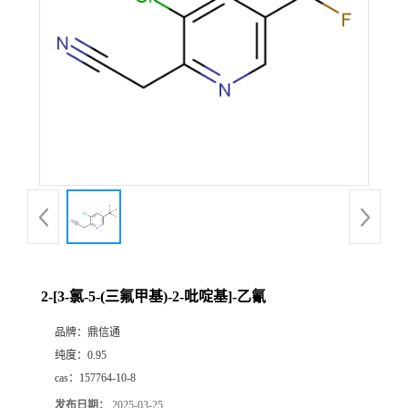
2-[3-氯-5-(三氟甲基)-2-吡啶基]-乙氰
品牌：
鼎信通
纯度：
0.95
cas：
157764-10-8
发布日期：
2025-03-25