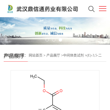
产品展厅
您当前的位置：
网站首页
>
产品展厅
>
中间体类试剂
>
(E)-3,5-二
氯-4-(3-甲氧基-2-甲基-3-氧代丙-1-烯-1-基)苯甲酸