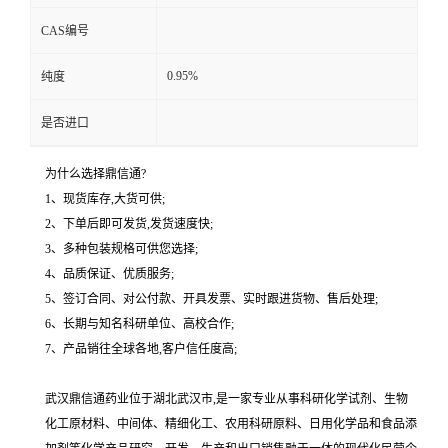
CAS编号
0.95%
纯度
是否进口
为什么选择鼎信通?
1、现货库存,大货可供;
2、下单后即可发货,发货速度快;
3、多种包装规格可供您选择;
4、品质保证、优质服务;
5、签订合同、对公付款、开具发票、实时跟进货物、售后处理;
6、长期与知名科研单位、高校合作;
7、产品销往全球各地,客户信任度高;
武汉鼎信通药业位于湖北武汉市,是一家专业从事科研化学试剂、生物
化工原材料、中间体、精细化工、农用科研原料、日用化学品和食品添