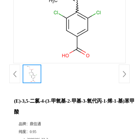
(E)-3,5-二氯-4-(3-甲氧基-2-甲基-3-氧代丙-1-烯-1-基)苯甲
酸
品牌：
鼎信通
纯度：
0.95