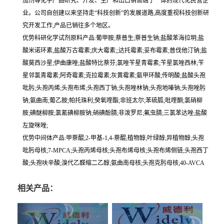
加剂等化学产品研究、开发、生产和出口销售融于一体的现代化民营企
业。公司自创建以来坚持走“科技创新”的发展道路,高度重视科技创新研
究开发工作,产品已销往多个地区。
优势科研化学试剂原料产品:葡甲胺;萘普生;萘普生钠;盐酸苯海拉明;盐
酸米诺环素,盐酸万古霉素;庆大霉素;;达托霉素;妥布霉素;普伐他汀钠;盐
酸莫西沙星;伊曲康唑;盐酸特比萘芬;氯唑苄星青霉素;苄星氯唑西林;苄
星邻氯青霉素;阿奇霉素;克拉霉素;灰黄霉素;氨甲环酸;传明酸;盐酸头孢
吡肟;头孢丙烯;头孢布烯;头孢西丁钠;头孢唑林钠;头孢地嗪钠;头孢唑肟
钠;氨曲南;葡乙胺;帕托珠利;癸氧喹酯;非班太尔;苯硫胍;吡喹酮;氯硝柳
胺;碘醚柳胺;氯氰碘柳胺钠;硝碘酚腈;非泼罗尼;氟虫腈;三氯苯达唑;盐酸
左旋咪唑;
优势中间体产品:甲萘醌;2-甲基-1,4-萘醌;植物醇;叶绿醇;异植物醇;头孢
吡肟母核;7-MPCA;头孢丙烯母核;头孢布烯母核;头孢布烯侧链;头孢西丁
酸;头孢呋辛酸;溴代乙醛缩二乙醇;氨曲南母核;头孢克肟母核;40-AVCA
相关产品：