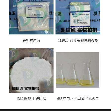
夫扎拉迪钠
112028-91-8 头孢噻利母核
（氯化物）
136949-58-1 碘比醇
68527-76-4 乙基香兰素丙二
醇缩醛 ——检测方法 -技术资