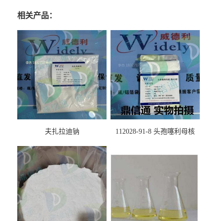
相关产品：
夫扎拉迪钠
112028-91-8 头孢噻利母核
（氯化物）