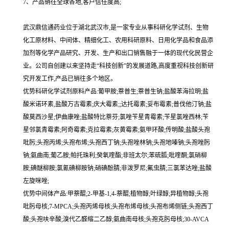
7、产品销往全球各地,客户信任度高;
武汉鼎信通药业位于湖北武汉市,是一家专业从事科研化学试剂、生物
化工原材料、中间体、精细化工、农用科研原料、日用化学品和食品添
加剂等化学产品研究、开发、生产和出口销售融于一体的现代化民营企
业。公司自创建以来坚持走“科技创新”的发展道路,高度重视科技创新研
究开发工作,产品已销往多个地区。
优势科研化学试剂原料产品:葡甲胺;萘普生;萘普生钠;盐酸苯海拉明;盐
酸米诺环素,盐酸万古霉素;庆大霉素;;达托霉素;妥布霉素;普伐他汀钠;盐
酸莫西沙星;伊曲康唑;盐酸特比萘芬;氯唑苄星青霉素;苄星氯唑西林;苄
星邻氯青霉素;阿奇霉素;克拉霉素;灰黄霉素;氨甲环酸;传明酸;盐酸头孢
吡肟;头孢丙烯;头孢布烯;头孢西丁钠;头孢唑林钠;头孢地嗪钠;头孢唑肟
钠;氨曲南;葡乙胺;帕托珠利;癸氧喹酯;非班太尔;苯硫胍;吡喹酮;氯硝柳
胺;碘醚柳胺;氯氰碘柳胺钠;硝碘酚腈;非泼罗尼;氟虫腈;三氯苯达唑;盐酸
左旋咪唑;
优势中间体产品:甲萘醌;2-甲基-1,4-萘醌;植物醇;叶绿醇;异植物醇;头孢
吡肟母核;7-MPCA;头孢丙烯母核;头孢布烯母核;头孢布烯侧链;头孢西丁
酸;头孢呋辛酸;溴代乙醛缩二乙醇;氨曲南母核;头孢克肟母核;30-AVCA