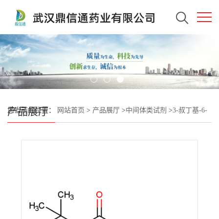
产品展厅
您当前的位置：
网站首页
>
产品展厅
>
中间体类试剂
>
3-叔丁基-6-
(乙硫基)-1,3,5-三嗪-2,4(1H,3H)-二酮