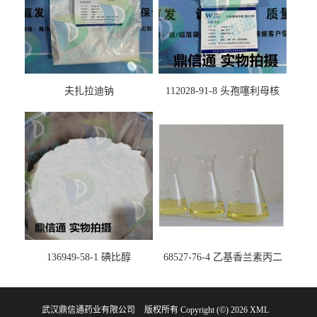
夫扎拉迪钠
112028-91-8 头孢噻利母核
（氯化物）
136949-58-1 碘比醇
68527-76-4 乙基香兰素丙二
醇缩醛 ——检测方法 -技术资
料 -质量标准 -性质 -中间体试
武汉鼎信通药业有限公司
版权所有 Copyright (©) 2026
剂 -香精香料 -鼎信通李杰
XML