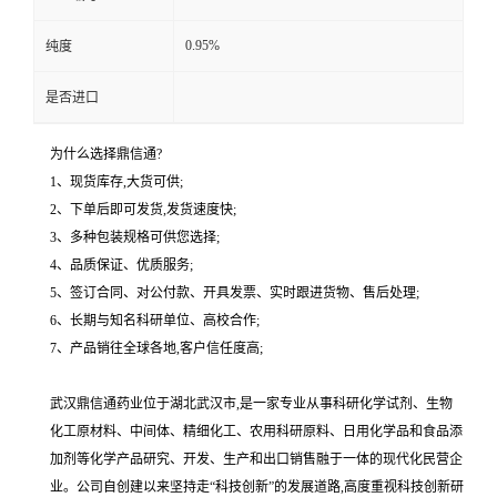
0.95%
纯度
是否进口
为什么选择鼎信通?
1、现货库存,大货可供;
2、下单后即可发货,发货速度快;
3、多种包装规格可供您选择;
4、品质保证、优质服务;
5、签订合同、对公付款、开具发票、实时跟进货物、售后处理;
6、长期与知名科研单位、高校合作;
7、产品销往全球各地,客户信任度高;
武汉鼎信通药业位于湖北武汉市,是一家专业从事科研化学试剂、生物
化工原材料、中间体、精细化工、农用科研原料、日用化学品和食品添
加剂等化学产品研究、开发、生产和出口销售融于一体的现代化民营企
业。公司自创建以来坚持走“科技创新”的发展道路,高度重视科技创新研