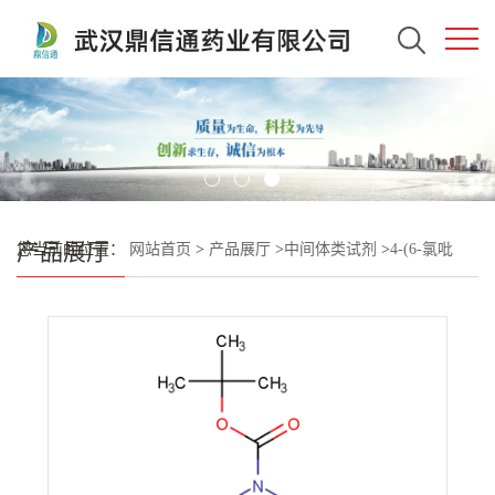
产品展厅
您当前的位置：
网站首页
>
产品展厅
>
中间体类试剂
>
4-(6-氯吡
啶-2-基)哌嗪-1-羧酸盐叔丁酯