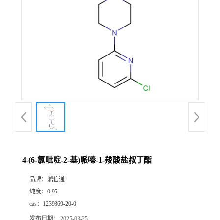
4-(6-氯吡啶-2-基)哌嗪-1-羧酸盐叔丁酯
品牌：
鼎信通
纯度：
0.95
cas：
1239369-20-0
发布日期：
2025-03-25