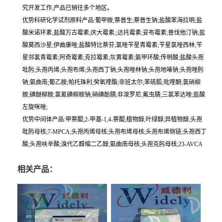
究开发工作,产品已销往多个地区。
优势科研化学试剂原料产品:葡甲胺;萘普生;萘普生钠;盐酸苯海拉明;盐
酸米诺环素,盐酸万古霉素;庆大霉素;;达托霉素;妥布霉素;普伐他汀钠;盐
酸莫西沙星;伊曲康唑;盐酸特比萘芬;氯唑苄星青霉素;苄星氯唑西林;苄
星邻氯青霉素;阿奇霉素;克拉霉素;灰黄霉素;氨甲环酸;传明酸;盐酸头孢
吡肟;头孢丙烯;头孢布烯;头孢西丁钠;头孢唑林钠;头孢地嗪钠;头孢唑肟
钠;氨曲南;葡乙胺;帕托珠利;癸氧喹酯;非班太尔;苯硫胍;吡喹酮;氯硝柳
胺;碘醚柳胺;氯氰碘柳胺钠;硝碘酚腈;非泼罗尼;氟虫腈;三氯苯达唑;盐酸
左旋咪唑;
优势中间体产品:甲萘醌;2-甲基-1,4-萘醌;植物醇;叶绿醇;异植物醇;头孢
吡肟母核;7-MPCA;头孢丙烯母核;头孢布烯母核;头孢布烯侧链;头孢西丁
酸;头孢呋辛酸;溴代乙醛缩二乙醇;氨曲南母核;头孢克肟母核;23-AVCA
相关产品：