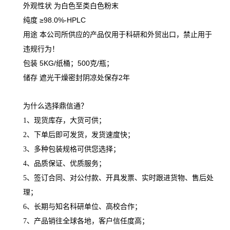
外观性状 为白色至类白色粉末
纯度 ≥98.0%-HPLC
用途 本公司所供应的产品仅用于科研和外贸出口，禁止用于
违规行为！
包装 5KG/纸桶；500克/瓶；
储存 遮光干燥密封阴凉处保存2年
为什么选择鼎信通？
1、现货库存，大货可供；
2、下单后即可发货，发货速度快；
3、多种包装规格可供您选择；
4、品质保证、优质服务；
5、签订合同、对公付款、开具发票、实时跟进货物、售后处
理；
6、长期与知名科研单位、高校合作；
7、产品销往全球各地，客户信任度高；