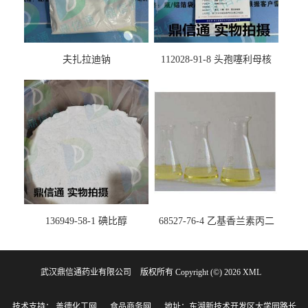
夫扎拉迪钠
112028-91-8 头孢噻利母核
（氯化物）
136949-58-1 碘比醇
68527-76-4 乙基香兰素丙二
醇缩醛 ——检测方法 -技术资
料 -质量标准 -性质 -中间体试
武汉鼎信通药业有限公司
版权所有 Copyright (©) 2026
剂 -香精香料 -鼎信通李杰
XML
技术支持：
盖德化工网
食品商务网
地址：东湖新技术开发区大学园路长