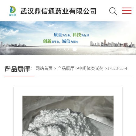
产品展厅
您当前的位置：
网站首页
>
产品展厅
>
中间体类试剂
>
17828-53-4
HQDPA；4,4'-对苯二氧双邻苯二甲酸酐 —— 检测方法 -质量标准 -
技术资料 -科研试剂 -性质 -中间体材料 -鼎信通李杰