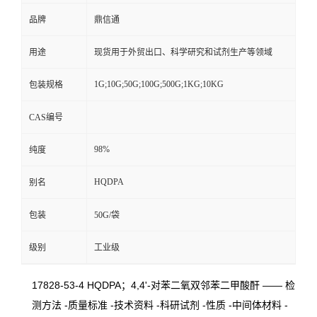
品牌
鼎信通
用途
现货用于外贸出口、科学研究和试剂生产等领域
1G;10G;50G;100G;500G;1KG;10KG
包装规格
CAS编号
98%
纯度
HQDPA
别名
包装
50G/袋
级别
工业级
17828-53-4 HQDPA；4,4'-对苯二氧双邻苯二甲酸酐 —— 检
测方法 -质量标准 -技术资料 -科研试剂 -性质 -中间体材料 -