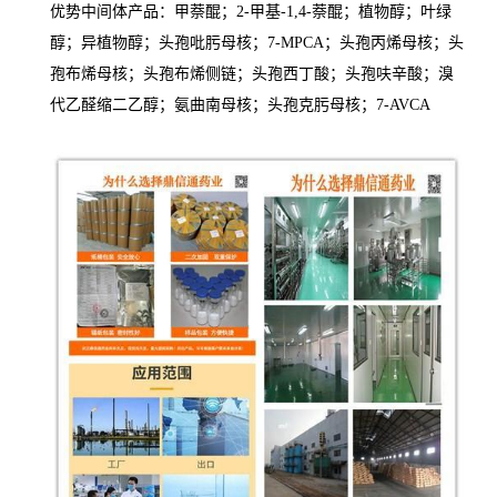
优势中间体产品：甲萘醌；2-甲基-1,4-萘醌；植物醇；叶绿
醇；异植物醇；头孢吡肟母核；7-MPCA；头孢丙烯母核；头
孢布烯母核；头孢布烯侧链；头孢西丁酸；头孢呋辛酸；溴
代乙醛缩二乙醇；氨曲南母核；头孢克肟母核；7-AVCA