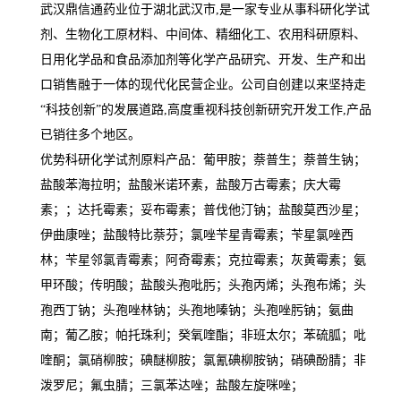
武汉鼎信通药业位于湖北武汉市,是一家专业从事科研化学试
剂、生物化工原材料、中间体、精细化工、农用科研原料、
日用化学品和食品添加剂等化学产品研究、开发、生产和出
口销售融于一体的现代化民营企业。公司自创建以来坚持走
“科技创新”的发展道路,高度重视科技创新研究开发工作,产品
已销往多个地区。
优势科研化学试剂原料产品：葡甲胺；萘普生；萘普生钠；
盐酸苯海拉明；盐酸米诺环素，盐酸万古霉素；庆大霉
素；；达托霉素；妥布霉素；普伐他汀钠；盐酸莫西沙星；
伊曲康唑；盐酸特比萘芬；氯唑苄星青霉素；苄星氯唑西
林；苄星邻氯青霉素；阿奇霉素；克拉霉素；灰黄霉素；氨
甲环酸；传明酸；盐酸头孢吡肟；头孢丙烯；头孢布烯；头
孢西丁钠；头孢唑林钠；头孢地嗪钠；头孢唑肟钠；氨曲
南；葡乙胺；帕托珠利；癸氧喹酯；非班太尔；苯硫胍；吡
喹酮；氯硝柳胺；碘醚柳胺；氯氰碘柳胺钠；硝碘酚腈；非
泼罗尼；氟虫腈；三氯苯达唑；盐酸左旋咪唑；