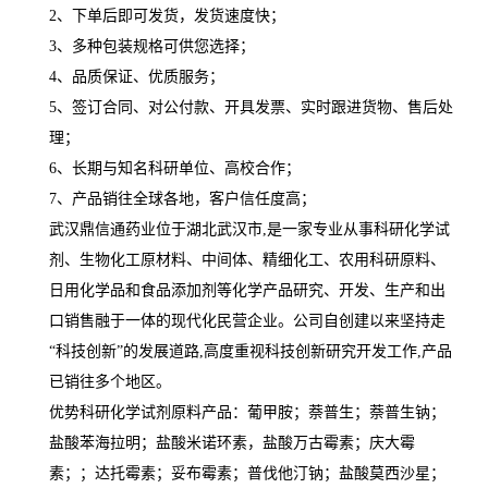
2、下单后即可发货，发货速度快；
3、多种包装规格可供您选择；
4、品质保证、优质服务；
5、签订合同、对公付款、开具发票、实时跟进货物、售后处
理；
6、长期与知名科研单位、高校合作；
7、产品销往全球各地，客户信任度高；
武汉鼎信通药业位于湖北武汉市,是一家专业从事科研化学试
剂、生物化工原材料、中间体、精细化工、农用科研原料、
日用化学品和食品添加剂等化学产品研究、开发、生产和出
口销售融于一体的现代化民营企业。公司自创建以来坚持走
“科技创新”的发展道路,高度重视科技创新研究开发工作,产品
已销往多个地区。
优势科研化学试剂原料产品：葡甲胺；萘普生；萘普生钠；
盐酸苯海拉明；盐酸米诺环素，盐酸万古霉素；庆大霉
素；；达托霉素；妥布霉素；普伐他汀钠；盐酸莫西沙星；