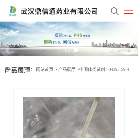
产品展厅
您当前的位置：
网站首页
>
产品展厅
>
中间体类试剂
>
34393-59-4
二磷酸胞苷三钠 —— 检测方法 -技术资料 -质量标准 -生化试剂 -中
间体 -性质 -鼎信通李杰