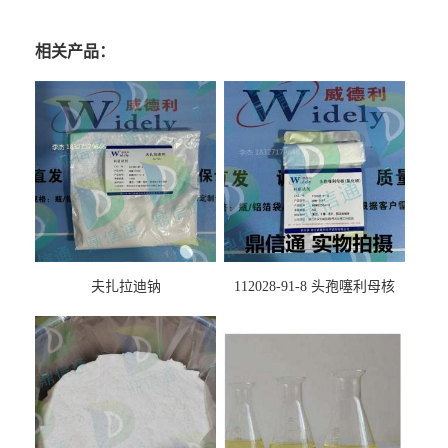
相关产品：
夫扎拉迪钠
112028-91-8 头孢噻利母核
（氯化物）