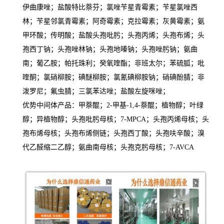
伊曲康唑；盐酸特比萘芬；氯唑苄星青霉素；苄星氯唑西
林；苄星邻氯青霉素；阿奇霉素；克拉霉素；灰黄霉素；氨
甲环酸；传明酸；盐酸头孢吡肟；头孢丙烯；头孢布烯；头
孢西丁钠；头孢唑林钠；头孢地嗪钠；头孢唑肟钠；氨曲
南；葡乙胺；帕托珠利；癸氧喹酯；非班太尔；苯硫胍；吡
喹酮；氯硝柳胺；碘醚柳胺；氯氰碘柳胺钠；硝碘酚腈；非
泼罗尼；氟虫腈；三氯苯达唑；盐酸左旋咪唑；
优势中间体产品：甲萘醌；2-甲基-1,4-萘醌；植物醇；叶绿
醇；异植物醇；头孢吡肟母核；7-MPCA；头孢丙烯母核；头
孢布烯母核；头孢布烯侧链；头孢西丁酸；头孢呋辛酸；溴
代乙醛缩二乙醇；氨曲南母核；头孢克肟母核；7-AVCA