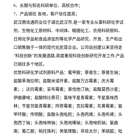
6、长期与知名科研单位、高校合作；
7、产品销往 各地，客户信任度高；
武汉鼎信通药业位于湖北武汉市,是一家专业从事科研化学试
剂、生物化工原材料、中间体、精细化工、农用科研原料、
日用化学品和食品添加剂等化学产品研究、开发、生产和出
口销售融于一体的现代化民营企业。公司自创建以来坚持走
“科技创新”的发展道路,高度重视科技创新研究开发工作,产品
已销往多个地区。
优势科研化学试剂原料产品：葡甲胺；萘普生；萘普生钠；
盐酸苯海拉明；盐酸米诺环素，盐酸万古霉素；庆大霉
素；；达托霉素；妥布霉素；普伐他汀钠；盐酸莫西沙星；
伊曲康唑；盐酸特比萘芬；氯唑苄星青霉素；苄星氯唑西
林；苄星邻氯青霉素；阿奇霉素；克拉霉素；灰黄霉素；氨
甲环酸；传明酸；盐酸头孢吡肟；头孢丙烯；头孢布烯；头
孢西丁钠；头孢唑林钠；头孢地嗪钠；头孢唑肟钠；氨曲
南；葡乙胺；帕托珠利；癸氧喹酯；非班太尔；苯硫胍；吡