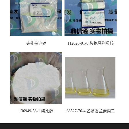
夫扎拉迪钠
112028-91-8 头孢噻利母核
（氯化物）
136949-58-1 碘比醇
68527-76-4 乙基香兰素丙二
醇缩醛 ——检测方法 -技术资
料 -质量标准 -性质 -中间体试