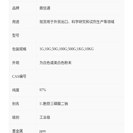
品牌
鼎信通
用途
现货用于外贸出口、科学研究和试剂生产等领域
型号
1G;10G;50G;100G;500G;1KG;10KG
包装规格
外观
为白色或类白色粉末
CAS编号
97%
纯度
别名
5'-胞苷三磷酸二钠
级别
工业级
ppm
重金属