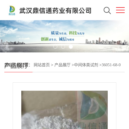
产品展厅
您当前的位置：
网站首页
>
产品展厅
>
中间体类试剂
>
36051-68-0
三磷酸胞苷二钠 —— 生化试剂 -检测方法 -质量标准 -技术资料 -医
药中间体 -性质 -科研试剂 -鼎信通李杰