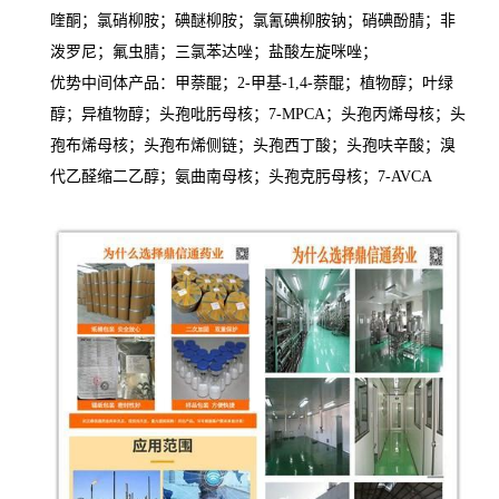
喹酮；氯硝柳胺；碘醚柳胺；氯氰碘柳胺钠；硝碘酚腈；非
泼罗尼；氟虫腈；三氯苯达唑；盐酸左旋咪唑；
优势中间体产品：甲萘醌；2-甲基-1,4-萘醌；植物醇；叶绿
醇；异植物醇；头孢吡肟母核；7-MPCA；头孢丙烯母核；头
孢布烯母核；头孢布烯侧链；头孢西丁酸；头孢呋辛酸；溴
代乙醛缩二乙醇；氨曲南母核；头孢克肟母核；7-AVCA