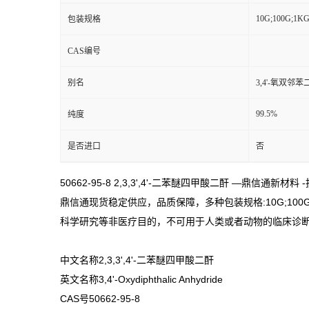
10G;100G;1K
包装规格
CAS编号
别名
3,4'-氧双邻
99.5%
纯度
是否进口
否
50662-95-8 2,3,3',4'-二苯醚四甲酸二酐 —鼎信通新材
鼎信通现货稳定供应，品质保障，多种包装规格:10G;100G;1KG
科学研究等非医疗目的，不可用于人类或者动物的临床诊
中文名称2,3,3',4'-二苯醚四甲酸二酐
英文名称3,4'-Oxydiphthalic Anhydride
CAS号50662-95-8