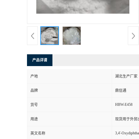
产品详请
产地
湖北生产厂家
品牌
鼎信通
HBW-E458
货号
用途
现货用于外贸
3,4'-Oxydiphtha
英文名称