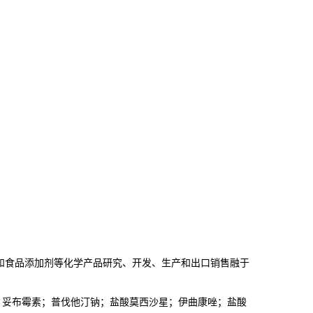
和食品添加剂等化学产品研究、开发、生产和出口销售融于
；妥布霉素；普伐他汀钠；盐酸莫西沙星；伊曲康唑；盐酸