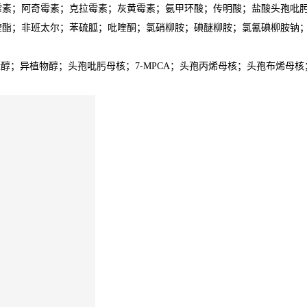
霉素；阿奇霉素；克拉霉素；灰黄霉素；氨甲环酸；传明酸；盐酸头孢吡
喹酯；非班太尔；苯硫胍；吡喹酮；氯硝柳胺；碘醚柳胺；氯氰碘柳胺钠
；叶绿醇；异植物醇；头孢吡肟母核；7-MPCA；头孢丙烯母核；头孢布烯