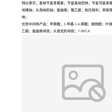
特比萘芬；氯唑苄星青霉素；苄星氯唑西林；苄星邻氯青
地嗪钠；头孢唑肟钠；氨曲南；葡乙胺；帕托珠利；癸氧
唑；
优势中间体产品：甲萘醌；2-甲基-1,4-萘醌；植物醇
乙醇；氨曲南母核；头孢克肟母核；7-AVCA