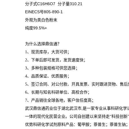
分子式C16H6O7 分子量310.21
EINECS号805-890-1
外观为类白色粉末
纯度99.5%+
为什么选择鼎信通？
1、现货库存，大货可供；
2、下单后即可发货，发货速度快；
3、多种包装规格可供您选择；
4、品质保证、优质服务；
5、签订合同、对公付款、开具发票、实时跟进货物、售后
6、长期与知名科研单位、高校合作；
7、产品销往全球各地，客户信任度高；
武汉鼎信通药业位于湖北武汉市,是一家专业从事科研化学
一体的现代化民营企业。公司自创建以来坚持走“科技创新
优势科研化学试剂原料产品：葡甲胺；萘普生；萘普生钠