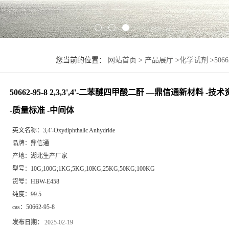
您当前的位置：
网站首页
>
产品展厅
>
化学试剂
>
506
料 -图谱 -检测方法 -质量标准 -中间体
50662-95-8 2,3,3',4'-二苯醚四甲酸二酐 —鼎信通新材料 -技
-质量标准 -中间体
英文名称：
3,4'-Oxydiphthalic Anhydride
品牌：
鼎信通
产地：
湖北生产厂家
型号：
10G;100G;1KG;5KG;10KG;25KG;50KG;100KG
货号：
HBW-E458
纯度：
99.5
cas：
50662-95-8
发布日期：
2025-02-19