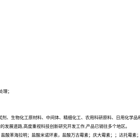
处理；
试剂、生物化工原材料、中间体、精细化工、农用科研原料、日用化学品
”的发展道路,高度重视科技创新研究开发工作,产品已销往多个地区。
；盐酸苯海拉明；盐酸米诺环素，盐酸万古霉素；庆大霉素；；达托霉素