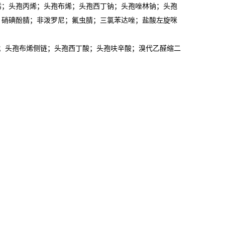
肟；头孢丙烯；头孢布烯；头孢西丁钠；头孢唑林钠；头孢
；硝碘酚腈；非泼罗尼；氟虫腈；三氯苯达唑；盐酸左旋咪
母核；头孢布烯侧链；头孢西丁酸；头孢呋辛酸；溴代乙醛缩二