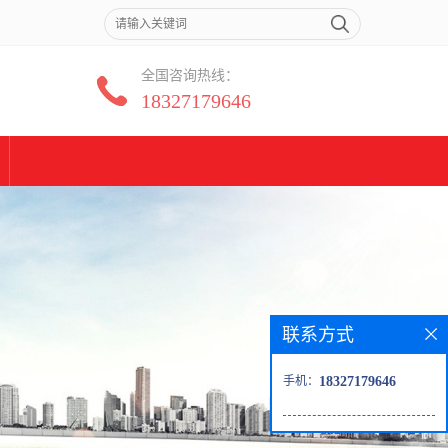
全国咨询热线：
18327179646
联系方式
手机：
18327179646