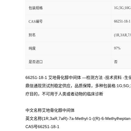
1G;5G;10G
包装规格
66251-18-1
CAS编号
别名
(1R,3AR,
97%
纯度
是否进口
否
66251-18-1 艾地骨化醇中间体 —检测方法 -技术资料 -
鼎信通现货试剂稳定供应，品质保障，多种包装格:1G;5G;10G
疗目的，不可用于人类或者动物的临床诊断
中文名称艾地骨化醇中间体
英文名称(1R,3aR,7aR)-7a-Methyl-1-((R)-6-Methylheptan-2
CAS号66251-18-1