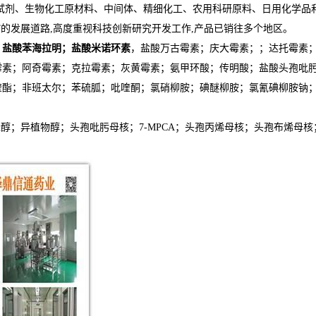
试剂、生物化工原材料、中间体、精细化工、农用科研原料、日用化学品
”的发展道路,高度重视科技创新研究开发工作,产品已销往多个地区。
；盐酸苯海拉明；盐酸米诺环素
，盐酸万古霉素；庆大霉素；；达托霉素
霉素；阿奇霉素；克拉霉素；灰黄霉素；氨甲环酸；传明酸；盐酸头孢吡
喹酯；非班太尔；苯硫胍；吡喹酮；氯硝柳胺；碘醚柳胺；氯氰碘柳胺钠
；叶绿醇；异植物醇；头孢吡肟母核；7-MPCA；头孢丙烯母核；头孢布烯