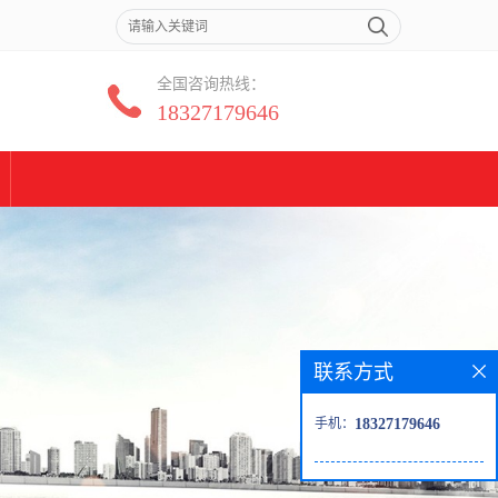
全国咨询热线：
18327179646
联系方式
手机：
18327179646