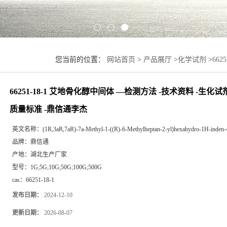
您当前的位置：
网站首页
>
产品展厅
>
化学试剂
>
66
-合成材料中间体 -质量标准 -鼎信通李杰
66251-18-1 艾地骨化醇中间体 —检测方法 -技术资料 -生化试
质量标准 -鼎信通李杰
英文名称：
(1R,3aR,7aR)-7a-Methyl-1-((R)-6-Methylheptan-2-yl)hexahydro-1H-inden
品牌：
鼎信通
产地：
湖北生产厂家
型号：
1G;5G;10G;50G;100G;500G
cas：
66251-18-1
发布日期：
2024-12-10
更新日期：
2026-08-07