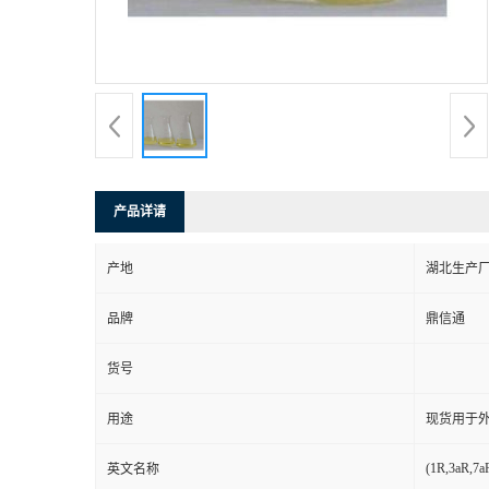
产品详请
产地
湖北生产
品牌
鼎信通
货号
用途
现货用于
(1R,3aR,7a
英文名称