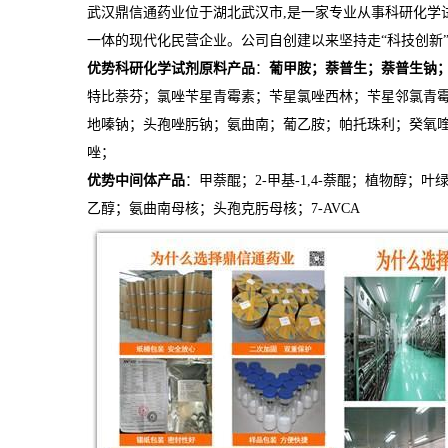
武汉鼎信通药业位于湖北武汉市,是一家专业从事科研化学
一体的现代化民营企业。公司自创建以来坚持走“科技创新
优势科研化学试剂原料产品
：
葡甲胺；
萘普生；萘普生钠
特比萘芬；氯唑苄星青霉素；苄星氯唑西林；苄星邻氯青
地嗪钠；头孢唑肟钠；氨曲南；葡乙胺；帕托珠利；癸氧
唑；
优势中间体产品
：甲萘醌；2-甲基-1,4-萘醌；植物醇
乙醇；氨曲南母核；头孢克肟母核；7-AVCA