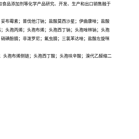
和食品添加剂等化学产品研究、开发、生产和出口销售融于
；妥布霉素；普伐他汀钠；盐酸莫西沙星；伊曲康唑；盐酸
肟；头孢丙烯；头孢布烯；头孢西丁钠；头孢唑林钠；头孢
；硝碘酚腈；非泼罗尼；氟虫腈；三氯苯达唑；盐酸左旋咪
母核；头孢布烯侧链；头孢西丁酸；头孢呋辛酸；溴代乙醛缩二