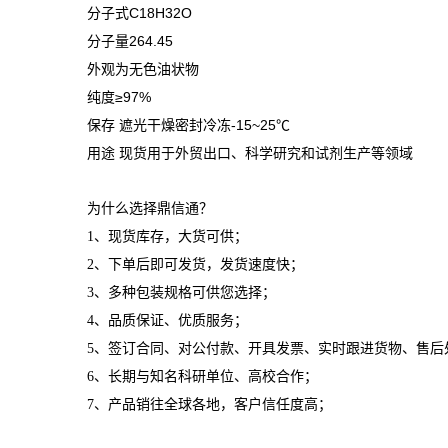
分子式C18H32O
分子量264.45
外观为无色油状物
纯度≥97%
保存 遮光干燥密封冷冻-15~25℃
用途 现货用于外贸出口、科学研究和试剂生产等领域
为什么选择鼎信通？
1、现货库存，大货可供；
2、下单后即可发货，发货速度快；
3、多种包装规格可供您选择；
4、品质保证、优质服务；
5、签订合同、对公付款、开具发票、实时跟进货物、售后
6、长期与知名科研单位、高校合作；
7、产品销往全球各地，客户信任度高；