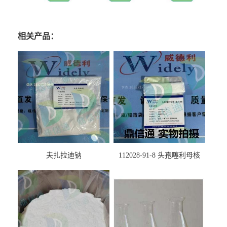
相关产品：
夫扎拉迪钠
112028-91-8 头孢噻利母核
（氯化物）