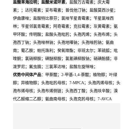
盐酸苯海拉明；盐酸米诺环素
，盐酸万古霉素；庆大霉
素；；达托霉素；妥布霉素；普伐他汀钠；盐酸莫西沙星；
伊曲康唑；盐酸特比萘芬；氯唑苄星青霉素；苄星氯唑西
林；苄星邻氯青霉素；阿奇霉素；克拉霉素；灰黄霉素；氨
甲环酸；传明酸；盐酸头孢吡肟；头孢丙烯；头孢布烯；头
孢西丁钠；头孢唑林钠；头孢地嗪钠；头孢唑肟钠；氨曲
南；葡乙胺；帕托珠利；癸氧喹酯；非班太尔；苯硫胍；吡
喹酮；氯硝柳胺；碘醚柳胺；氯氰碘柳胺钠；硝碘酚腈；非
泼罗尼；氟虫腈；三氯苯达唑；盐酸左旋咪唑；
优势中间体产品
：甲萘醌；2-甲基-1,4-萘醌；植物醇；叶绿
醇；异植物醇；头孢吡肟母核；7-MPCA；头孢丙烯母核；头
孢布烯母核；头孢布烯侧链；头孢西丁酸；头孢呋辛酸；溴
代乙醛缩二乙醇；氨曲南母核；头孢克肟母核；7-AVCA