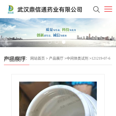
产品展厅
您当前的位置：
网站首页
>
产品展厅
>
中间体类试剂
>
121219-07-6
2,3-二氟苯乙醚 -电子液晶材料中间体 -有机合成中间体 -生化试剂 -
实验室材料 -质量标准 -鼎信通李杰