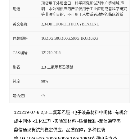
现货用于外贸出口、科学研究和试剂生产等领域 声
用途
明：本公司供应的产品仅用于工业应用或者科学研究
等非医疗目的，不可用于人类或者动物的临床诊断
2,3-DIFLUOROETHOXYBENZENE
英文名称
1G;10G;50G;100G;500G;1KG;10KG
包装规格
121219-07-6
CAS编号
别名
2,3-二氟苯基乙基醚
98%
纯度
是否进口
否
121219-07-6 2,3-二氟苯乙醚 -电子液晶材料中间体 -有机合
成中间体 -生化试剂 -实验室材料 -质量标准 -鼎信通李杰
鼎信通现货试剂稳定供应，品质保障，多种包装
格:1G;10G;50G;100G;500G;1KG;10KG欢迎电询李杰