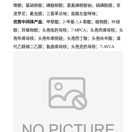
喹酮；氯硝柳胺；碘醚柳胺；氯氰碘柳胺钠；硝碘酚腈；非
泼罗尼；氟虫腈；三氯苯达唑；盐酸左旋咪唑；
优势中间体产品
：甲萘醌；2-甲基-1,4-萘醌；植物醇；叶绿
醇；异植物醇；头孢吡肟母核；7-MPCA；头孢丙烯母核；头
孢布烯母核；头孢布烯侧链；头孢西丁酸；头孢呋辛酸；溴
代乙醛缩二乙醇；氨曲南母核；头孢克肟母核；7-AVCA