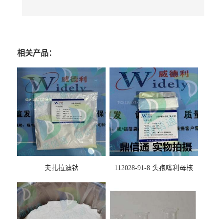
相关产品：
夫扎拉迪钠
112028-91-8 头孢噻利母核
（氯化物）