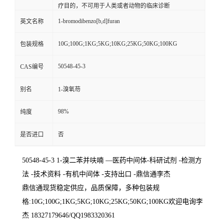
疗目的，不可用于人类或者动物的临床诊断
1-bromodibenzo[b,d]furan
英文名称
10G;100G;1KG;5KG;10KG;25KG;50KG;100KG
包装规格
50548-45-3
CAS编号
别名
1-溴氧芴
98%
纯度
是否进口
否
50548-45-3
1-溴二苯并呋喃 —医药中间体-科研试剂 -检测方
法 -技术资料 -有机中间体 -支持出口 -鼎信通李杰
鼎信通现货稳定供应，品质保障，多种包装规
格:10G;100G;1KG;5KG;10KG;25KG;50KG;100KG欢迎电询李
杰 18327179646/QQ1983320361