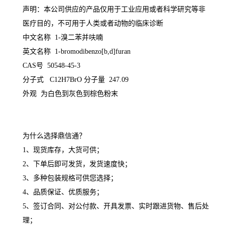
声明：本公司供应的产品仅用于工业应用或者科学研究等非
医疗目的，不可用于人类或者动物的临床诊断
中文名称 1-溴二苯并呋喃
英文名称 1-bromodibenzo[b,d]furan
CAS号 50548-45-3
分子式 C12H7BrO
分子量 247.09
外观 为
白色到灰色到棕色粉末
为什么选择鼎信通？
1、现货库存，大货可供；
2、下单后即可发货，发货速度快；
3、多种包装规格可供您选择；
4、品质保证、优质服务；
5、签订合同、对公付款、开具发票、实时跟进货物、售后处
理；