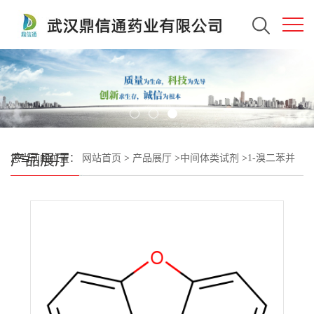
产品展厅
您当前的位置：
网站首页
>
产品展厅
>
中间体类试剂
>
1-溴二苯并
呋喃 —医药中间体-科研试剂 -检测方法 -技术资料 -有机中间体 -支
持出口 -鼎信通李杰