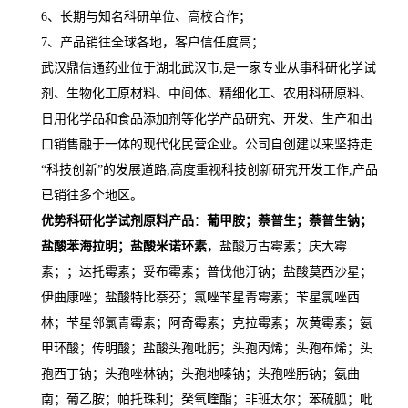
6、长期与知名科研单位、高校合作；
7、产品销往全球各地，客户信任度高；
武汉鼎信通药业位于湖北武汉市,是一家专业从事科研化学试
剂、生物化工原材料、中间体、精细化工、农用科研原料、
日用化学品和食品添加剂等化学产品研究、开发、生产和出
口销售融于一体的现代化民营企业。公司自创建以来坚持走
“科技创新”的发展道路,高度重视科技创新研究开发工作,产品
已销往多个地区。
优势科研化学试剂原料产品
：
葡甲胺；
萘普生；萘普生钠；
盐酸苯海拉明；盐酸米诺环素
，盐酸万古霉素；庆大霉
素；；达托霉素；妥布霉素；普伐他汀钠；盐酸莫西沙星；
伊曲康唑；盐酸特比萘芬；氯唑苄星青霉素；苄星氯唑西
林；苄星邻氯青霉素；阿奇霉素；克拉霉素；灰黄霉素；氨
甲环酸；传明酸；盐酸头孢吡肟；头孢丙烯；头孢布烯；头
孢西丁钠；头孢唑林钠；头孢地嗪钠；头孢唑肟钠；氨曲
南；葡乙胺；帕托珠利；癸氧喹酯；非班太尔；苯硫胍；吡