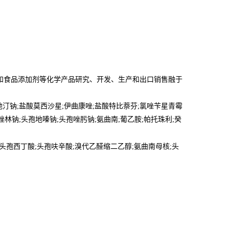
和食品添加剂等化学产品研究、开发、生产和出口销售融于
他汀钠;盐酸莫西沙星;伊曲康唑;盐酸特比萘芬;氯唑苄星青霉
唑林钠;头孢地嗪钠;头孢唑肟钠;氨曲南;葡乙胺;帕托珠利;癸
侧链;头孢西丁酸;头孢呋辛酸;溴代乙醛缩二乙醇;氨曲南母核;头