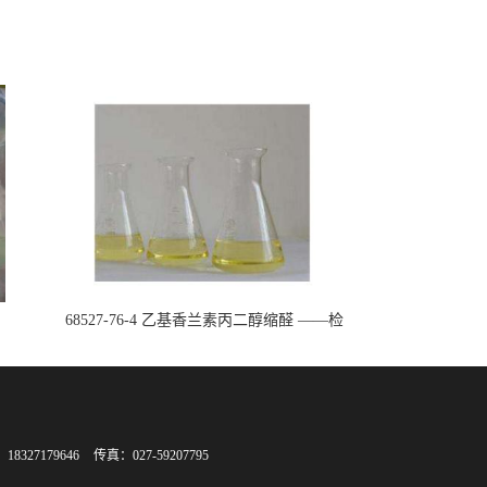
68527-76-4 乙基香兰素丙二醇缩醛 ——检
测方法 -技术资料 -质量标准 -性质 -中间
体试剂 -香精香料 -鼎信通李杰
8327179646
传真：027-59207795