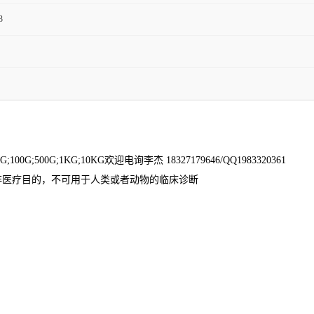
3
0G;100G;500G;1KG;10KG
欢迎电询李杰
18327179646/QQ1983320361
非医疗目的，不可用于人类或者动物的临床诊断