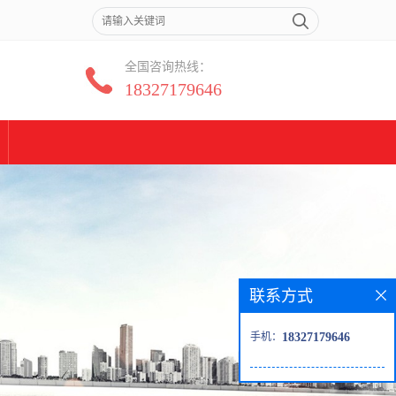
全国咨询热线：
18327179646
联系方式
手机：
18327179646