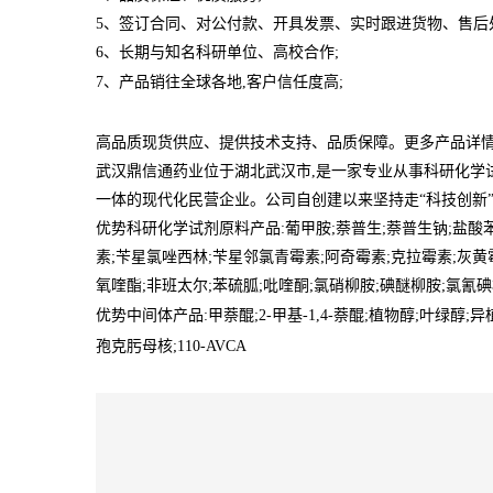
5、签订合同、对公付款、开具发票、实时跟进货物、售后
6、长期与知名科研单位、高校合作;
7、产品销往全球各地,客户信任度高;
高品质现货供应、提供技术支持、品质保障。更多产品详情联系李经理:1
武汉鼎信通药业位于湖北武汉市,是一家专业从事科研化学
一体的现代化民营企业。公司自创建以来坚持走“科技创新
优势科研化学试剂原料产品:葡甲胺;萘普生;萘普生钠;盐酸苯
素;苄星氯唑西林;苄星邻氯青霉素;阿奇霉素;克拉霉素;灰黄
氧喹酯;非班太尔;苯硫胍;吡喹酮;氯硝柳胺;碘醚柳胺;氯氰碘
优势中间体产品:甲萘醌;2-甲基-1,4-萘醌;植物醇;叶绿醇
孢克肟母核;110-AVCA