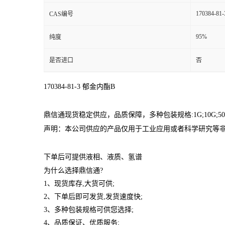
170384-81-
CAS编号
95%
纯度
是否进口
否
170384-81-3
郁金内酯B
鼎信通现货稳定供应，品质保障，多种包装规格
:1G;10G;5
声明：本公司供应的产品仅用于工业应用或者科学研究等
下单后可提供液相、液质、氢谱
为什么选择鼎信通?
1、现货库存,大货可供;
2、下单后即可发货,发货速度快;
3、多种包装规格可供您选择;
4、品质保证、优质服务;