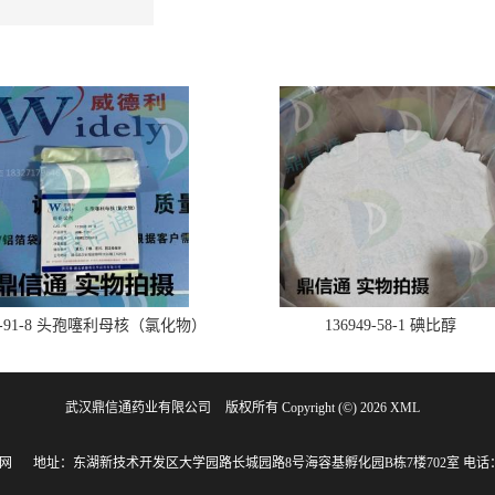
28-91-8 头孢噻利母核（氯化物）
136949-58-1 碘比醇
武汉鼎信通药业有限公司
版权所有 Copyright (©) 2026
XML
网
地址：东湖新技术开发区大学园路长城园路8号海容基孵化园B栋7楼702室
电话：1