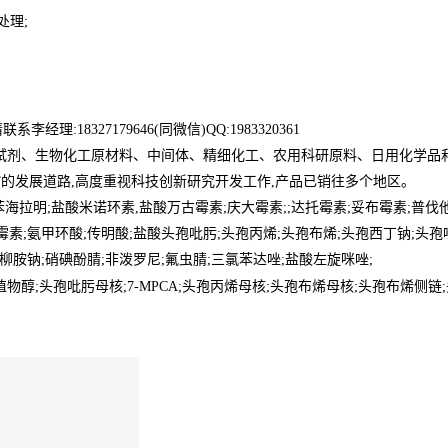
处理;
8327179646(同微信)QQ:1983320361
试剂、生物化工原材料、中间体、精细化工、农用科研原料、日用化学品
”的发展道路,高度重视科技创新研究开发工作,产品已销往多个地区。
海拉明;盐酸米诺环素,盐酸万古霉素;庆大霉素;;达托霉素;妥布霉素;普伐
霉素;氨甲环酸;传明酸;盐酸头孢吡肟;头孢丙烯;头孢布烯;头孢西丁钠;头孢
柳胺钠;硝碘酚腈;非泼罗尼;氟虫腈;三氯苯达唑;盐酸左旋咪唑;
;异植物醇;头孢吡肟母核;7-MPCA;头孢丙烯母核;头孢布烯母核;头孢布烯