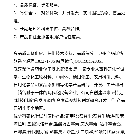
4、品质保证、优质服务;
5、签订合同、对公付款、开具发票、实时跟进货物、售后处
理;
6、长期与知名科研单位、高校合作;
7、产品销往全球各地,客户信任度高;
高品质现货供应、提供技术支持、品质保障。更多产品详情
联系李经理:18327179646(同微信)QQ:1983320361
武汉鼎信通药业位于湖北武汉市,是一家专业从事科研化学试
剂、生物化工原材料、中间体、精细化工、农用科研原料、
日用化学品和食品添加剂等化学产品研究、开发、生产和出
口销售融于一体的现代化民营企业。公司自创建以来坚持走
“科技创新”的发展道路,高度重视科技创新研究开发工作,产品
已销往多个地区。
优势科研化学试剂原料产品:葡甲胺;萘普生;萘普生钠;盐酸苯
海拉明;盐酸米诺环素,盐酸万古霉素;庆大霉素;;达托霉素;妥
布霉素;普伐他汀钠;盐酸莫西沙星;伊曲康唑;盐酸特比萘芬;氯