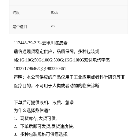
95%
纯度
是否进口
否
112448-39-2 3'-去甲川陈皮素
鼎信通现货稳定供应，品质保障，多种包装规
格
:1G;10G;50G;100G;500G;1KG;10KG
欢迎电询李杰
18327179646/QQ1983320361
声明：本公司供应的产品仅用于工业应用或者科学研究等非
医疗目的，不可用于人类或者动物的临床诊断
下单后可提供液相、液质、氢谱
为什么选择鼎信通?
1、现货库存,大货可供;
2、下单后即可发货,发货速度快;
3、多种包装规格可供您选择;