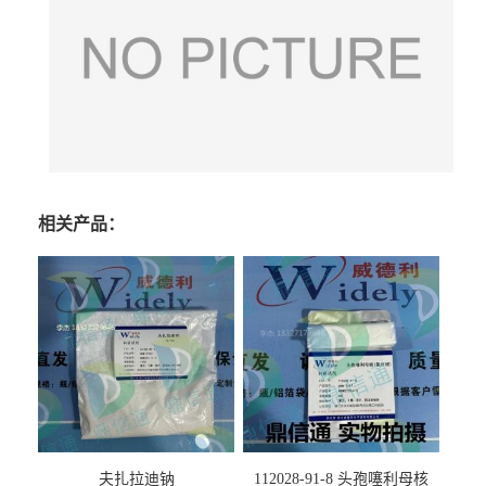
相关产品：
夫扎拉迪钠
112028-91-8 头孢噻利母核