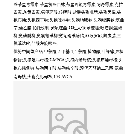
唑苄星青霉素;苄星氯唑西林;苄星邻氯青霉素;阿奇霉素;克拉
霉素;灰黄霉素;氨甲环酸;传明酸;盐酸头孢吡肟;头孢丙烯;头
孢布烯;头孢西丁钠;头孢唑林钠;头孢地嗪钠;头孢唑肟钠;氨曲
南;葡乙胺;帕托珠利;癸氧喹酯;非班太尔;苯硫胍;吡喹酮;氯硝
柳胺;碘醚柳胺;氯氰碘柳胺钠;硝碘酚腈;非泼罗尼;氟虫腈;三
氯苯达唑;盐酸左旋咪唑;
优势中间体产品:甲萘醌;2-甲基-1,4-萘醌;植物醇;叶绿醇;异植
物醇;头孢吡肟母核;7-MPCA;头孢丙烯母核;头孢布烯母核;头
孢布烯侧链;头孢西丁酸;头孢呋辛酸;溴代乙醛缩二乙醇;氨曲
南母核;头孢克肟母核;103-AVCA