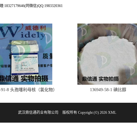
79646(同微信)QQ:1983320361
28-91-8 头孢噻利母核（氯化物）
136949-58-1 碘比醇
武汉鼎信通药业有限公司
版权所有 Copyright (©) 2026
XML
网
地址：东湖新技术开发区大学园路长城园路8号海容基孵化园B栋7楼702室
电话：1