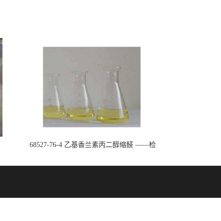
68527-76-4 乙基香兰素丙二醇缩醛 ——检
测方法 -技术资料 -质量标准 -性质 -中间
体试剂 -香精香料 -鼎信通李杰
8327179646
传真：027-59207795