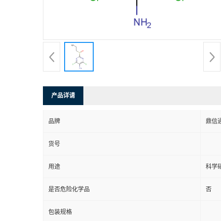
产品详请
品牌
鼎信
货号
用途
科学
是否危险化学品
否
包装规格