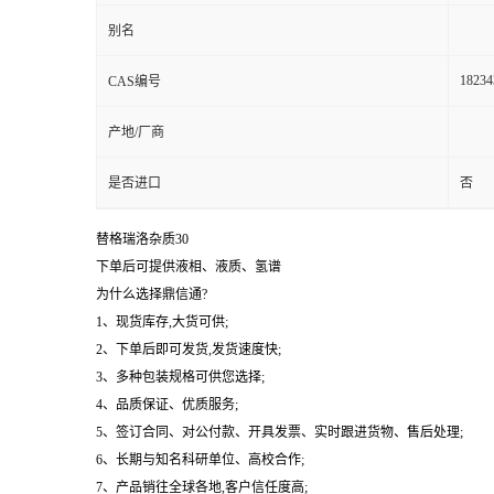
别名
18234
CAS编号
产地/厂商
是否进口
否
替格瑞洛杂质30
下单后可提供液相、液质、氢谱
为什么选择鼎信通?
1、现货库存,大货可供;
2、下单后即可发货,发货速度快;
3、多种包装规格可供您选择;
4、品质保证、优质服务;
5、签订合同、对公付款、开具发票、实时跟进货物、售后处理;
6、长期与知名科研单位、高校合作;
7、产品销往全球各地,客户信任度高;