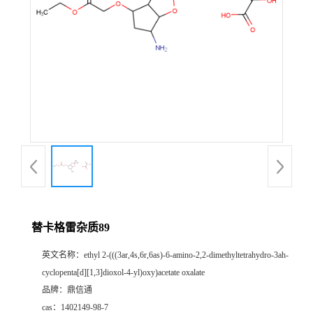
替卡格雷杂质89
英文名称：
ethyl 2-(((3ar,4s,6r,6as)-6-amino-2,2-dimethyltetrahydro-3ah-
cyclopenta[d][1,3]dioxol-4-yl)oxy)acetate oxalate
品牌：
鼎信通
cas：
1402149-98-7