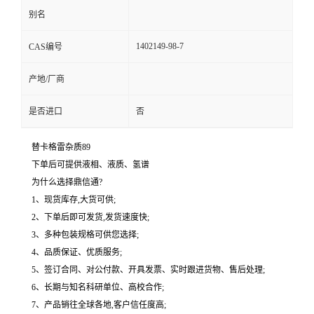
别名
1402149-98-7
CAS编号
产地/厂商
是否进口
否
替卡格雷杂质89
下单后可提供液相、液质、氢谱
为什么选择鼎信通?
1、现货库存,大货可供;
2、下单后即可发货,发货速度快;
3、多种包装规格可供您选择;
4、品质保证、优质服务;
5、签订合同、对公付款、开具发票、实时跟进货物、售后处理;
6、长期与知名科研单位、高校合作;
7、产品销往全球各地,客户信任度高;