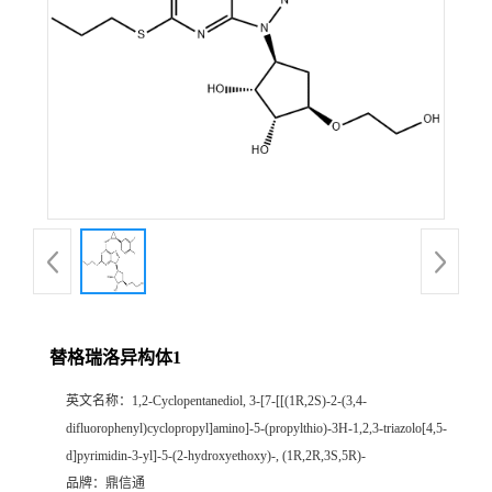
替格瑞洛异构体1
英文名称：
1,2-Cyclopentanediol, 3-[7-[[(1R,2S)-2-(3,4-
difluorophenyl)cyclopropyl]amino]-5-(propylthio)-3H-1,2,3-triazolo[4,5-
d]pyrimidin-3-yl]-5-(2-hydroxyethoxy)-, (1R,2R,3S,5R)-
品牌：
鼎信通