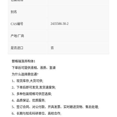
包装规格
别名
2435586-30-2
CAS编号
产地/厂商
是否进口
否
替格瑞洛异构体1
下单后可提供液相、液质、氢谱
为什么选择鼎信通?
1、现货库存,大货可供;
2、下单后即可发货,发货速度快;
3、多种包装规格可供您选择;
4、品质保证、优质服务;
5、签订合同、对公付款、开具发票、实时跟进货物、售后处理;
6、长期与知名科研单位、高校合作;