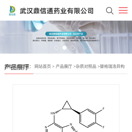
产品展厅
您当前的位置：
网站首页
>
产品展厅
>
杂质对照品
>
替格瑞洛异构
体1