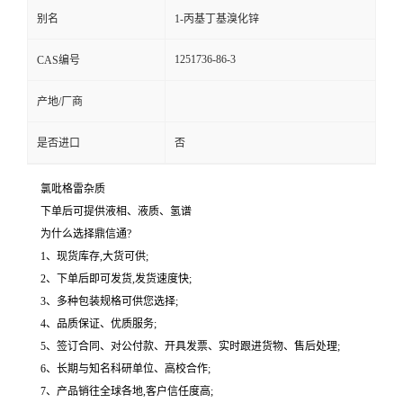
别名
1-丙基丁基溴化锌
1251736-86-3
CAS编号
产地/厂商
是否进口
否
氯吡格雷杂质
下单后可提供液相、液质、氢谱
为什么选择鼎信通?
1、现货库存,大货可供;
2、下单后即可发货,发货速度快;
3、多种包装规格可供您选择;
4、品质保证、优质服务;
5、签订合同、对公付款、开具发票、实时跟进货物、售后处理;
6、长期与知名科研单位、高校合作;
7、产品销往全球各地,客户信任度高;