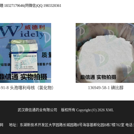
79646(同微信)QQ:1983320361
28-91-8 头孢噻利母核（氯化物）
136949-58-1 碘比醇
武汉鼎信通药业有限公司
版权所有 Copyright (©) 2026
XML
网
地址：东湖新技术开发区大学园路长城园路8号海容基孵化园B栋7楼702室
电话：1