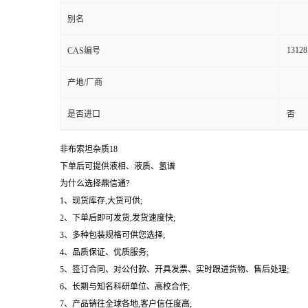
别名
13128
CAS编号
产地/厂商
是否进口
否
非布索坦杂质18
下单后可提供液相、液质、氢谱
为什么选择鼎信通?
1、现货库存,大货可供;
2、下单后即可发货,发货速度快;
3、多种包装规格可供您选择;
4、品质保证、优质服务;
5、签订合同、对公付款、开具发票、实时跟进货物、售后处理;
6、长期与知名科研单位、高校合作;
7、产品销往全球各地,客户信任度高;