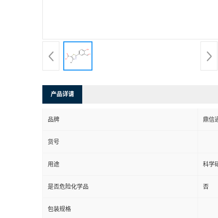
产品详请
品牌
鼎信
货号
用途
科学
是否危险化学品
否
包装规格