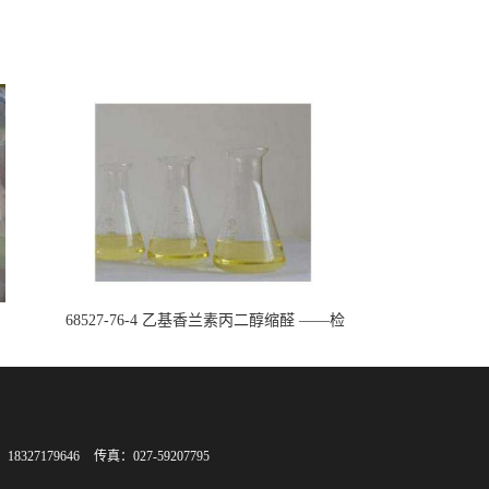
68527-76-4 乙基香兰素丙二醇缩醛 ——检
测方法 -技术资料 -质量标准 -性质 -中间
体试剂 -香精香料 -鼎信通李杰
8327179646
传真：027-59207795