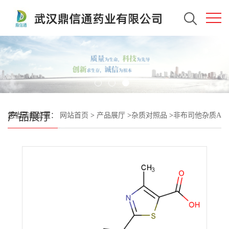
产品展厅
您当前的位置：
网站首页
>
产品展厅
>
杂质对照品
>
非布司他杂质A