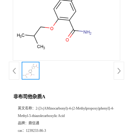
非布司他杂质A
英文名称：
2-[3-(AMinocarbonyl)-4-(2-Methylpropoxy)phenyl]-4-
Methyl-5-thiazolecarboxylic Acid
品牌：
鼎信通
cas：
1239233-86-3