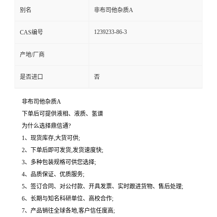
别名
非布司他杂质A
1239233-86-3
CAS编号
产地/厂商
是否进口
否
非布司他杂质A
下单后可提供液相、液质、氢谱
为什么选择鼎信通?
1、现货库存,大货可供;
2、下单后即可发货,发货速度快;
3、多种包装规格可供您选择;
4、品质保证、优质服务;
5、签订合同、对公付款、开具发票、实时跟进货物、售后处理;
6、长期与知名科研单位、高校合作;
7、产品销往全球各地,客户信任度高;