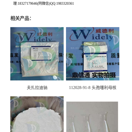
理:18327179646(同微信)QQ:1983320361
相关产品：
夫扎拉迪钠
112028-91-8 头孢噻利母核
（氯化物）