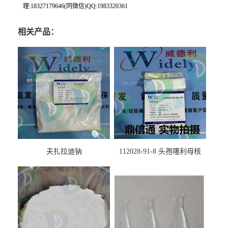
理:18327179646(同微信)QQ:1983320361
相关产品：
夫扎拉迪钠
112028-91-8 头孢噻利母核
（氯化物）