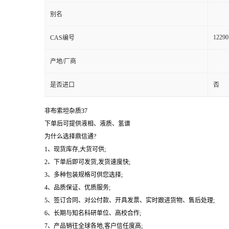
别名
12290
CAS编号
产地/厂商
是否进口
否
非布索坦杂质37
下单后可提供液相、液质、氢谱
为什么选择鼎信通?
1、现货库存,大货可供;
2、下单后即可发货,发货速度快;
3、多种包装规格可供您选择;
4、品质保证、优质服务;
5、签订合同、对公付款、开具发票、实时跟进货物、售后处理;
6、长期与知名科研单位、高校合作;
7、产品销往全球各地,客户信任度高;