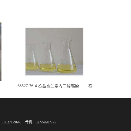
68527-76-4 乙基香兰素丙二醇缩醛 ——检
测方法 -技术资料 -质量标准 -性质 -中间
体试剂 -香精香料 -鼎信通李杰
8327179646
传真：027-59207795