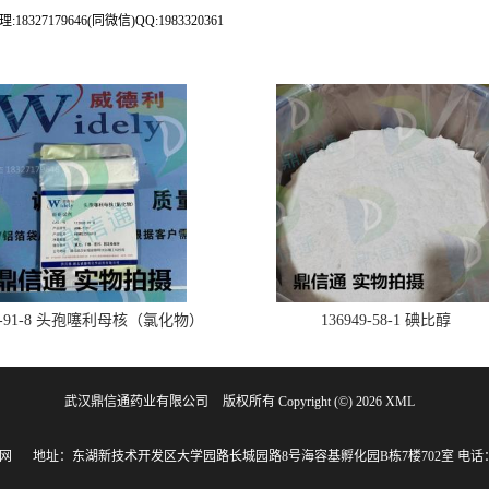
79646(同微信)QQ:1983320361
28-91-8 头孢噻利母核（氯化物）
136949-58-1 碘比醇
武汉鼎信通药业有限公司
版权所有 Copyright (©) 2026
XML
网
地址：东湖新技术开发区大学园路长城园路8号海容基孵化园B栋7楼702室
电话：1