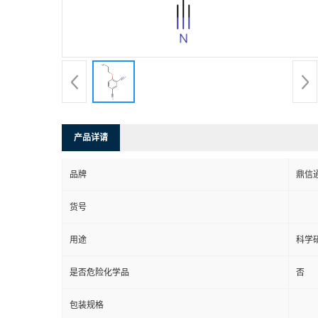
产品详请
品牌
鼎信
货号
用途
科学
是否危险化学品
否
包装规格