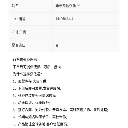
别名
非布司他杂质 93
144060-84-4
CAS编号
产地/厂商
是否进口
否
非布司他杂质55
下单后可提供液相、液质、氢谱
为什么选择鼎信通?
1、现货库存,大货可供;
2、下单后即可发货,发货速度快;
3、多种包装规格可供您选择;
4、品质保证、优质服务;
5、签订合同、对公付款、开具发票、实时跟进货物、售后处理;
6、长期与知名科研单位、高校合作;
7、产品销往全球各地,客户信任度高;