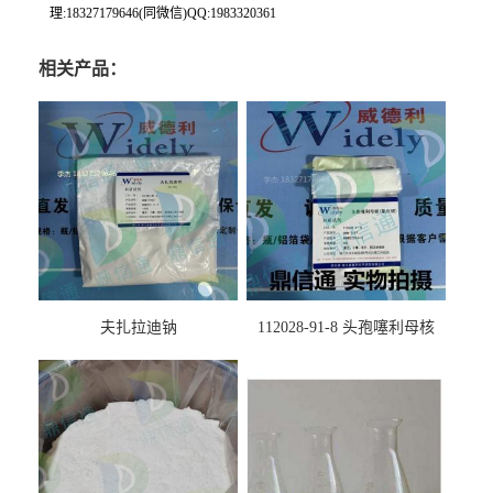
理:18327179646(同微信)QQ:1983320361
相关产品：
夫扎拉迪钠
112028-91-8 头孢噻利母核
（氯化物）