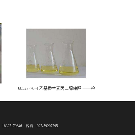
68527-76-4 乙基香兰素丙二醇缩醛 ——检
测方法 -技术资料 -质量标准 -性质 -中间
体试剂 -香精香料 -鼎信通李杰
8327179646
传真：027-59207795