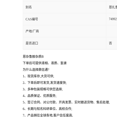
别名
恩扎
74992
CAS编号
产地/厂商
是否进口
否
恩杂鲁胺杂质B
下单后可提供液相、液质、氢谱
为什么选择鼎信通?
1、现货库存,大货可供;
2、下单后即可发货,发货速度快;
3、多种包装规格可供您选择;
4、品质保证、优质服务;
5、签订合同、对公付款、开具发票、实时跟进货物、售后处理;
6、长期与知名科研单位、高校合作;
7、产品销往全球各地,客户信任度高;