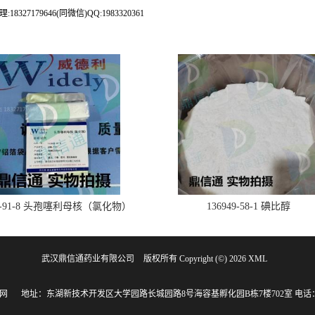
79646(同微信)QQ:1983320361
28-91-8 头孢噻利母核（氯化物）
136949-58-1 碘比醇
武汉鼎信通药业有限公司
版权所有 Copyright (©) 2026
XML
网
地址：东湖新技术开发区大学园路长城园路8号海容基孵化园B栋7楼702室
电话：1