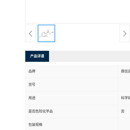
产品详请
品牌
鼎信
货号
用途
科学
是否危险化学品
否
包装规格