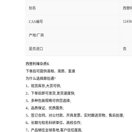
别名
西替
12436
CAS编号
产地/厂商
是否进口
否
西替利嗪杂质K
下单后可提供液相、液质、氢谱
为什么选择鼎信通?
1、现货库存,大货可供;
2、下单后即可发货,发货速度快;
3、多种包装规格可供您选择;
4、品质保证、优质服务;
5、签订合同、对公付款、开具发票、实时跟进货物、售后处理;
6、长期与知名科研单位、高校合作;
7、产品销往全球各地,客户信任度高;