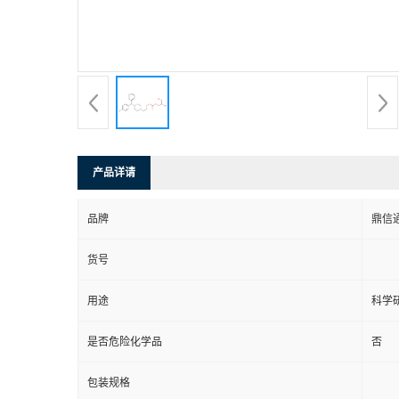
产品详请
品牌
鼎信
货号
用途
科学
是否危险化学品
否
包装规格