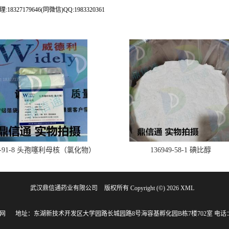
79646(同微信)QQ:1983320361
28-91-8 头孢噻利母核（氯化物）
136949-58-1 碘比醇
武汉鼎信通药业有限公司
版权所有 Copyright (©) 2026
XML
网
地址：东湖新技术开发区大学园路长城园路8号海容基孵化园B栋7楼702室
电话：1