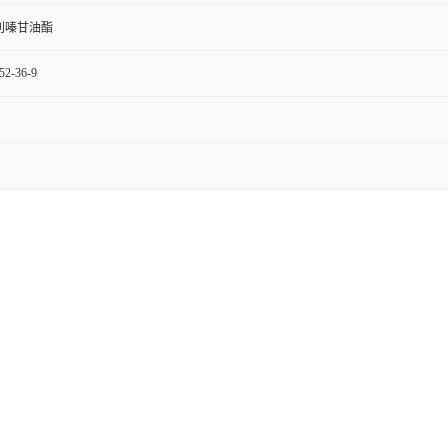
利嗪甘油酯
52-36-9