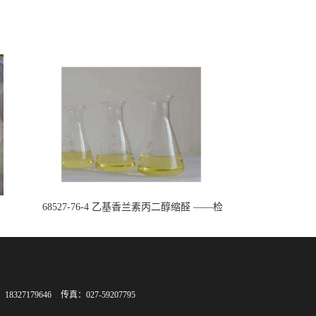
68527-76-4 乙基香兰素丙二醇缩醛 ——检
测方法 -技术资料 -质量标准 -性质 -中间
体试剂 -香精香料 -鼎信通李杰
8327179646
传真：027-59207795