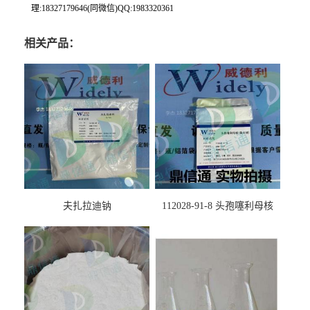
理:18327179646(同微信)QQ:1983320361
相关产品：
夫扎拉迪钠
112028-91-8 头孢噻利母核
（氯化物）