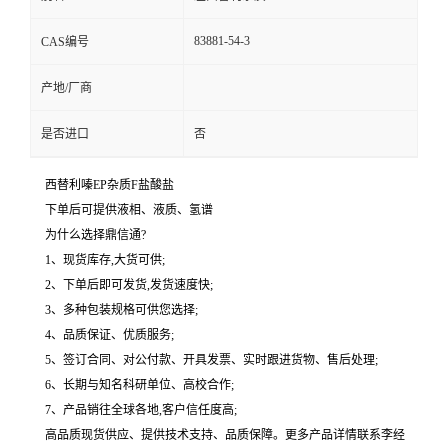
83881-54-3
CAS编号
产地/厂商
是否进口
否
西替利嗪EP杂质F盐酸盐
下单后可提供液相、液质、氢谱
为什么选择鼎信通?
1、现货库存,大货可供;
2、下单后即可发货,发货速度快;
3、多种包装规格可供您选择;
4、品质保证、优质服务;
5、签订合同、对公付款、开具发票、实时跟进货物、售后处理;
6、长期与知名科研单位、高校合作;
7、产品销往全球各地,客户信任度高;
高品质现货供应、提供技术支持、品质保障。更多产品详情联系李经