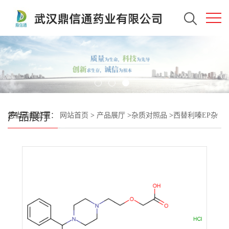
产品展厅
您当前的位置：
网站首页
>
产品展厅
>
杂质对照品
>
西替利嗪EP杂
质F盐酸盐