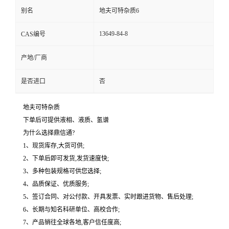
别名
地夫可特杂质6
13649-84-8
CAS编号
产地/厂商
是否进口
否
地夫可特杂质
下单后可提供液相、液质、氢谱
为什么选择鼎信通?
1、现货库存,大货可供;
2、下单后即可发货,发货速度快;
3、多种包装规格可供您选择;
4、品质保证、优质服务;
5、签订合同、对公付款、开具发票、实时跟进货物、售后处理;
6、长期与知名科研单位、高校合作;
7、产品销往全球各地,客户信任度高;