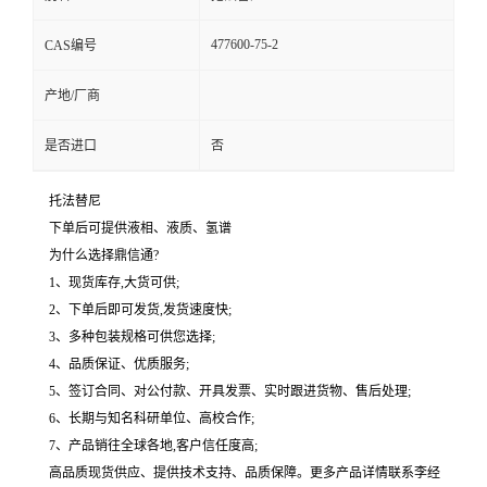
477600-75-2
CAS编号
产地/厂商
是否进口
否
托法替尼
下单后可提供液相、液质、氢谱
为什么选择鼎信通?
1、现货库存,大货可供;
2、下单后即可发货,发货速度快;
3、多种包装规格可供您选择;
4、品质保证、优质服务;
5、签订合同、对公付款、开具发票、实时跟进货物、售后处理;
6、长期与知名科研单位、高校合作;
7、产品销往全球各地,客户信任度高;
高品质现货供应、提供技术支持、品质保障。更多产品详情联系李经