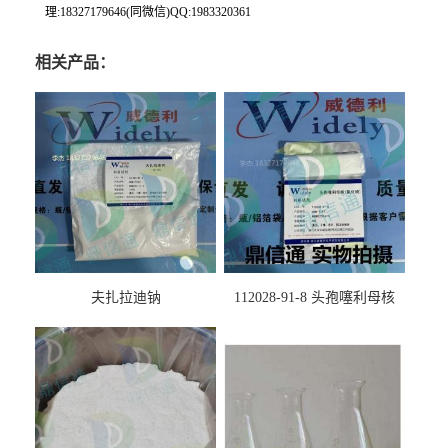
理:18327179646(同微信)QQ:1983320361
相关产品：
夫扎拉迪钠
112028-91-8 头孢噻利母核
（氯化物）