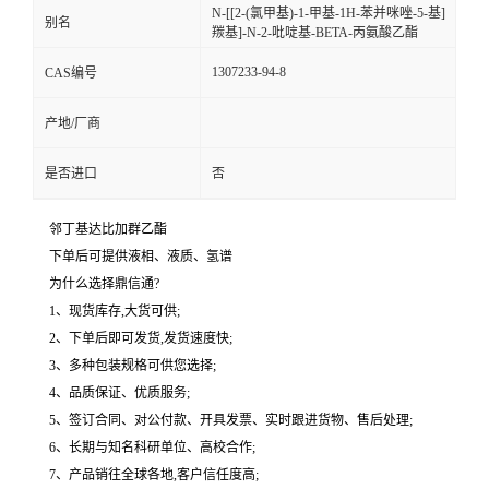
N-[[2-(氯甲基)-1-甲基-1H-苯并咪唑-5-基]
别名
羰基]-N-2-吡啶基-BETA-丙氨酸乙酯
1307233-94-8
CAS编号
产地/厂商
是否进口
否
邻丁基达比加群乙酯
下单后可提供液相、液质、氢谱
为什么选择鼎信通?
1、现货库存,大货可供;
2、下单后即可发货,发货速度快;
3、多种包装规格可供您选择;
4、品质保证、优质服务;
5、签订合同、对公付款、开具发票、实时跟进货物、售后处理;
6、长期与知名科研单位、高校合作;
7、产品销往全球各地,客户信任度高;