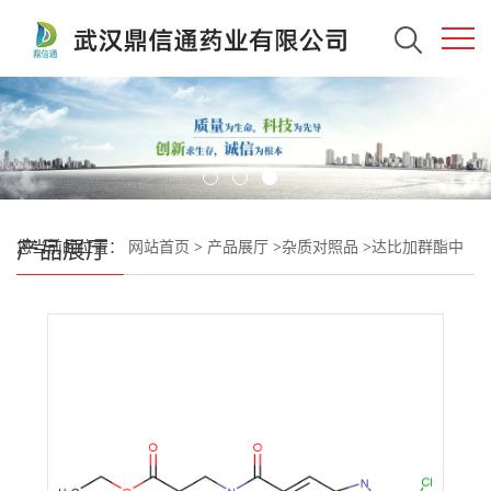
产品展厅
您当前的位置：
网站首页
>
产品展厅
>
杂质对照品
>
达比加群酯中
间体3