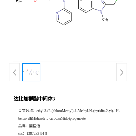
达比加群酯中间体3
英文名称：
ethyl 3-(2-(chloroMethyl)-1-Methyl-N-(pyridin-2-yl)-1H-
benzo[d]iMidazole-5-carboxaMido)propanoate
品牌：
鼎信通
cas：
1307233-94-8