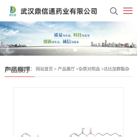
产品展厅
您当前的位置：
网站首页
>
产品展厅
>
杂质对照品
>
达比加群酯杂
质1