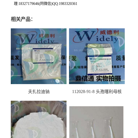
理:18327179646(同微信)QQ:1983320361
相关产品：
夫扎拉迪钠
112028-91-8 头孢噻利母核
（氯化物）