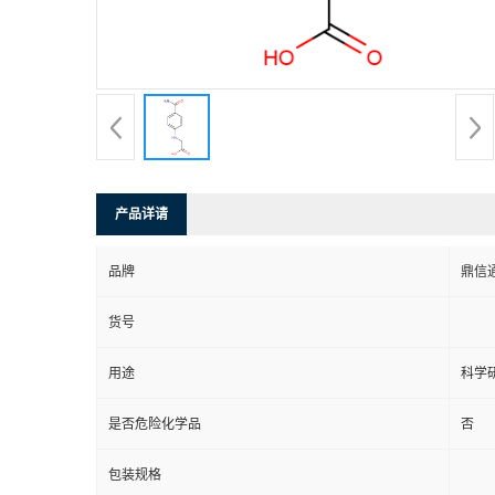
产品详请
品牌
鼎信
货号
用途
科学
是否危险化学品
否
包装规格