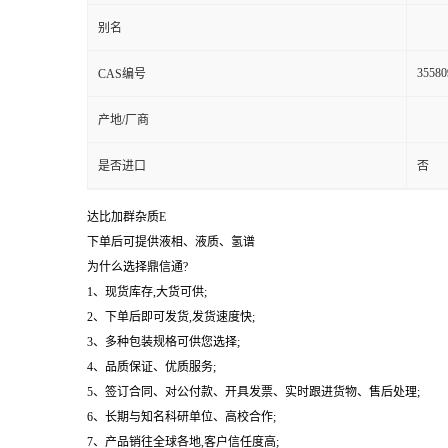
别名
35580
CAS编号
产地/厂商
是否进口
否
达比加群杂质E
下单后可提供液相、液质、氢谱
为什么选择鼎信通?
1、现货库存,大货可供;
2、下单后即可发货,发货速度快;
3、多种包装规格可供您选择;
4、品质保证、优质服务;
5、签订合同、对公付款、开具发票、实时跟进货物、售后处理;
6、长期与知名科研单位、高校合作;
7、产品销往全球各地,客户信任度高;