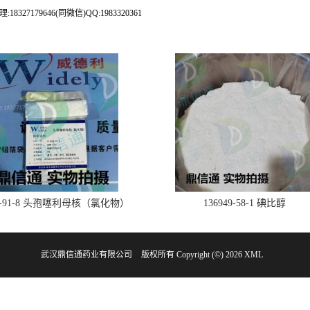
79646(同微信)QQ:1983320361
28-91-8 头孢噻利母核（氯化物）
136949-58-1 碘比醇
武汉鼎信通药业有限公司
版权所有 Copyright (©) 2026
XML
网
地址：东湖新技术开发区大学园路长城园路8号海容基孵化园B栋7楼702室
电话：1