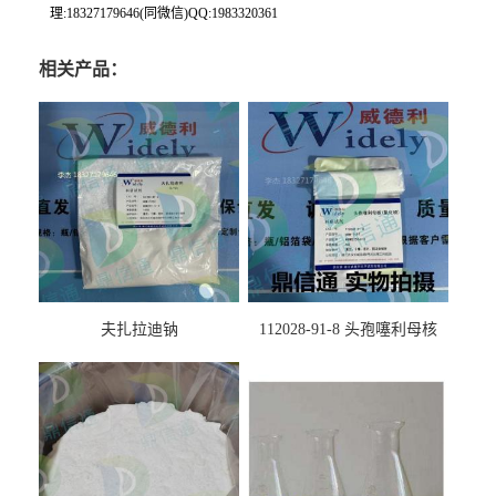
理:18327179646(同微信)QQ:1983320361
相关产品：
夫扎拉迪钠
112028-91-8 头孢噻利母核
（氯化物）