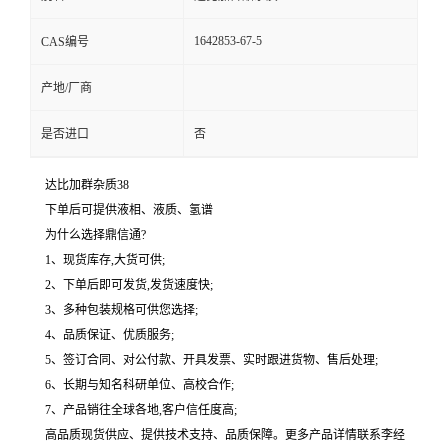
1642853-67-5
CAS编号
产地/厂商
是否进口
否
达比加群杂质38
下单后可提供液相、液质、氢谱
为什么选择鼎信通?
1、现货库存,大货可供;
2、下单后即可发货,发货速度快;
3、多种包装规格可供您选择;
4、品质保证、优质服务;
5、签订合同、对公付款、开具发票、实时跟进货物、售后处理;
6、长期与知名科研单位、高校合作;
7、产品销往全球各地,客户信任度高;
高品质现货供应、提供技术支持、品质保障。更多产品详情联系李经