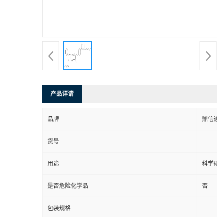
产品详请
品牌
鼎信
货号
用途
科学
是否危险化学品
否
包装规格