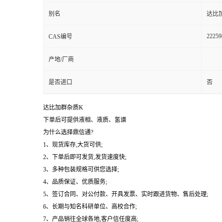
别名
达比加
22259
CAS编号
产地/厂商
是否进口
否
达比加群杂质K
下单后可提供液相、液质、氢谱
为什么选择鼎信通?
1、现货库存,大货可供;
2、下单后即可发货,发货速度快;
3、多种包装规格可供您选择;
4、品质保证、优质服务;
5、签订合同、对公付款、开具发票、实时跟进货物、售后处理;
6、长期与知名科研单位、高校合作;
7、产品销往全球各地,客户信任度高;