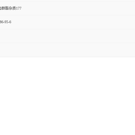
群酯杂质177
86-95-6