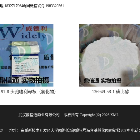
79646(同微信)QQ:1983320361
28-91-8 头孢噻利母核（氯化物）
136949-58-1 碘比醇
武汉鼎信通药业有限公司
版权所有 Copyright (©) 2026
XML
网
地址：东湖新技术开发区大学园路长城园路8号海容基孵化园B栋7楼702室
电话：1