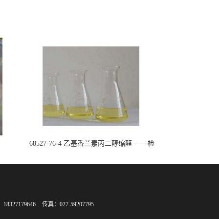
68527-76-4 乙基香兰素丙二醇缩醛 ——检
测方法 -技术资料 -质量标准 -性质 -中间
体试剂 -香精香料 -鼎信通李杰
8327179646
传真：027-59207795