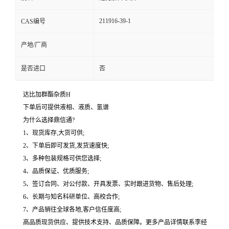
211916-39-1
CAS编号
产地/厂商
是否进口
否
达比加群酯杂质H
下单后可提供液相、液质、氢谱
为什么选择鼎信通?
1、现货库存,大货可供;
2、下单后即可发货,发货速度快;
3、多种包装规格可供您选择;
4、品质保证、优质服务;
5、签订合同、对公付款、开具发票、实时跟进货物、售后处理;
6、长期与知名科研单位、高校合作;
7、产品销往全球各地,客户信任度高;
高品质现货供应、提供技术支持、品质保障。更多产品详情联系李经