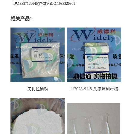
理:18327179646(同微信)QQ:1983320361
相关产品：
夫扎拉迪钠
112028-91-8 头孢噻利母核
（氯化物）