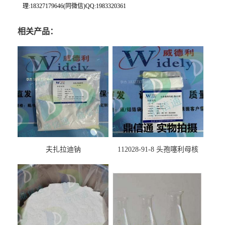
理:18327179646(同微信)QQ:1983320361
相关产品：
夫扎拉迪钠
112028-91-8 头孢噻利母核
（氯化物）