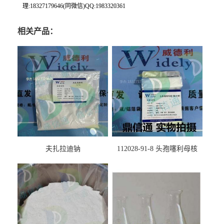
理:18327179646(同微信)QQ:1983320361
相关产品：
夫扎拉迪钠
112028-91-8 头孢噻利母核
（氯化物）