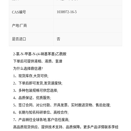
1038972-16-5
CAS编号
产地/厂商
是否进口
否
2-氯-N-甲基-N-(4-硝基苯基)乙酰胺
下单后可提供液相、液质、氢谱
为什么选择鼎信通?
1、现货库存,大货可供;
2、下单后即可发货,发货速度快;
3、多种包装规格可供您选择;
4、品质保证、优质服务;
5、签订合同、对公付款、开具发票、实时跟进货物、售后处理;
6、长期与知名科研单位、高校合作;
7、产品销往全球各地,客户信任度高;
高品质现货供应、提供技术支持、品质保障。更多产品详情联系李经