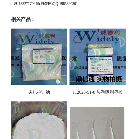
理:18327179646(同微信)QQ:1983320361
相关产品：
夫扎拉迪钠
112028-91-8 头孢噻利母核
（氯化物）