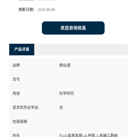
更新日期：
2026-08-08
发送咨询信息
产品详请
品牌
鼎信通
货号
用途
科学研究
是否危险化学品
否
包装规格
别名
N-(4-氨基苯基)-4-甲基-1-哌嗪乙酰胺