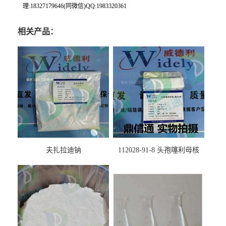
理:18327179646(同微信)QQ:1983320361
相关产品：
夫扎拉迪钠
112028-91-8 头孢噻利母核
（氯化物）