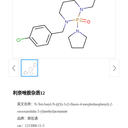
利奈唑胺杂质12
英文名称：
N-Tert-butyl-N-(((S)-3-(3-fluoro-4-morpholinophenyl)-2-
oxooxazolidin-5-yl)methyl)acetamide
品牌：
鼎信通
cas：
1215006-11-3