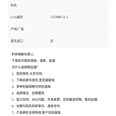
别名
1215006-11-3
CAS编号
产地/厂商
是否进口
否
利奈唑胺杂质12
下单后可提供液相、液质、氢谱
为什么选择鼎信通?
1、现货库存,大货可供;
2、下单后即可发货,发货速度快;
3、多种包装规格可供您选择;
4、品质保证、优质服务;
5、签订合同、对公付款、开具发票、实时跟进货物、售后处理;
6、长期与知名科研单位、高校合作;
7、产品销往全球各地,客户信任度高;