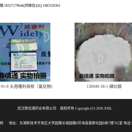
79646(同微信)QQ:1983320361
28-91-8 头孢噻利母核（氯化物）
136949-58-1 碘比醇
武汉鼎信通药业有限公司
版权所有 Copyright (©) 2026
XML
网
地址：东湖新技术开发区大学园路长城园路8号海容基孵化园B栋7楼702室
电话：1