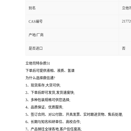
别名
立他
21772
CAS编号
产地/厂商
是否进口
否
立他司特杂质51
下单后可提供液相、液质、氢谱
为什么选择鼎信通?
1、现货库存,大货可供;
2、下单后即可发货,发货速度快;
3、多种包装规格可供您选择;
4、品质保证、优质服务;
5、签订合同、对公付款、开具发票、实时跟进货物、售后处理;
6、长期与知名科研单位、高校合作;
7、产品销往全球各地,客户信任度高;