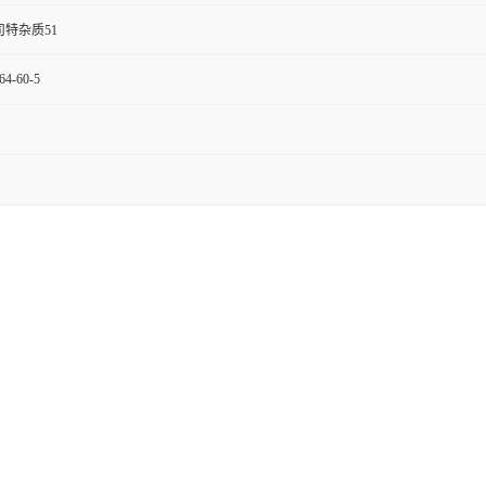
司特杂质51
64-60-5