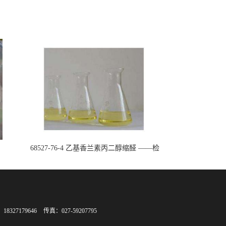
68527-76-4 乙基香兰素丙二醇缩醛 ——检
测方法 -技术资料 -质量标准 -性质 -中间
体试剂 -香精香料 -鼎信通李杰
8327179646
传真：027-59207795