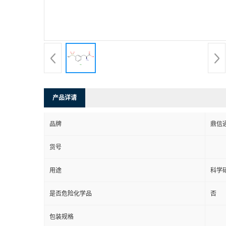
产品详请
品牌
鼎信
货号
用途
科学
是否危险化学品
否
包装规格