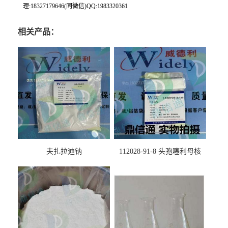
理:18327179646(同微信)QQ:1983320361
相关产品：
夫扎拉迪钠
112028-91-8 头孢噻利母核
（氯化物）