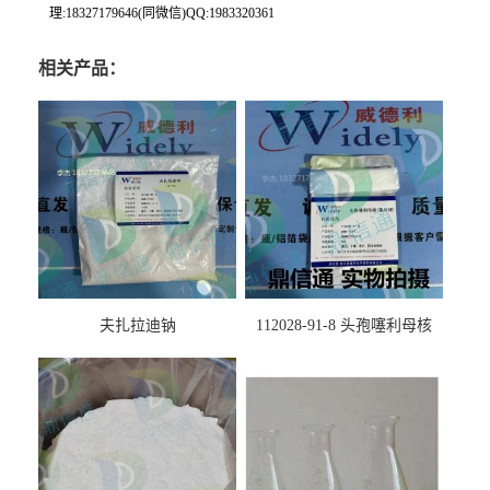
理:18327179646(同微信)QQ:1983320361
相关产品：
夫扎拉迪钠
112028-91-8 头孢噻利母核
（氯化物）