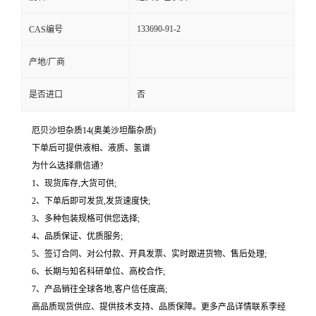
133690-91-2
CAS编号
产地/厂商
是否进口
否
厄贝沙坦杂质14(奥美沙坦酯杂质)
下单后可提供液相、液质、氢谱
为什么选择鼎信通?
1、现货库存,大货可供;
2、下单后即可发货,发货速度快;
3、多种包装规格可供您选择;
4、品质保证、优质服务;
5、签订合同、对公付款、开具发票、实时跟进货物、售后处理;
6、长期与知名科研单位、高校合作;
7、产品销往全球各地,客户信任度高;
高品质现货供应、提供技术支持、品质保障。更多产品详情联系李经