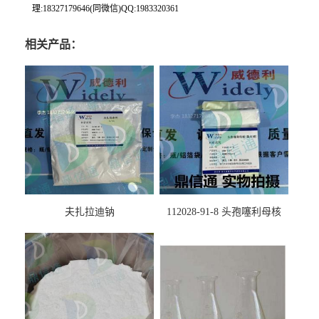
理:18327179646(同微信)QQ:1983320361
相关产品：
夫扎拉迪钠
112028-91-8 头孢噻利母核
（氯化物）