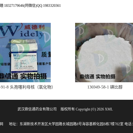
79646(同微信)QQ:1983320361
28-91-8 头孢噻利母核（氯化物）
136949-58-1 碘比醇
武汉鼎信通药业有限公司
版权所有 Copyright (©) 2026
XML
网
地址：东湖新技术开发区大学园路长城园路8号海容基孵化园B栋7楼702室
电话：1