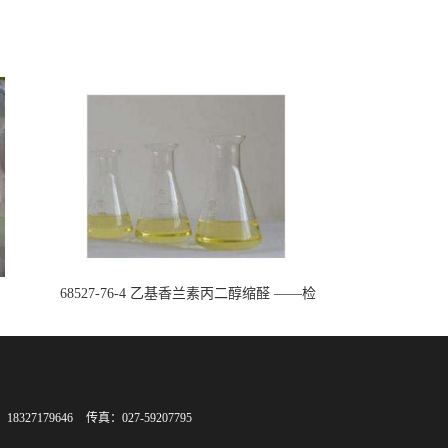
68527-76-4 乙基香兰素丙二醇缩醛 ——检
测方法 -技术资料 -质量标准 -性质 -中间
体试剂 -香精香料 -鼎信通李杰
8327179646
传真：027-59207795