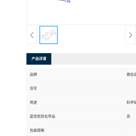
产品详请
品牌
鼎信
货号
用途
科学
是否危险化学品
否
包装规格