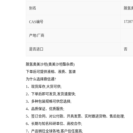
别名
脱氢
17287
CAS编号
产地/厂商
是否进口
否
脱氢奥美沙坦(奥美沙坦酯杂质)
下单后可提供液相、液质、氢谱
为什么选择鼎信通?
1、现货库存,大货可供;
2、下单后即可发货,发货速度快;
3、多种包装规格可供您选择;
4、品质保证、优质服务;
5、签订合同、对公付款、开具发票、实时跟进货物、售后处理;
6、长期与知名科研单位、高校合作;
7、产品销往全球各地,客户信任度高;