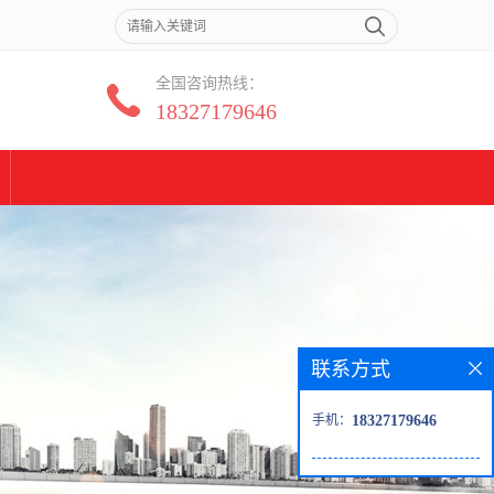
全国咨询热线：
18327179646
联系方式
手机：
18327179646