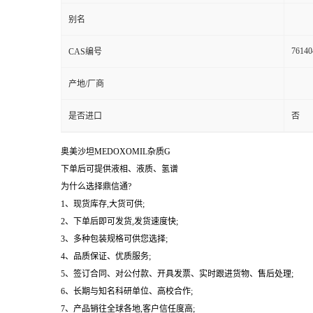
别名
76140
CAS编号
产地/厂商
是否进口
否
奥美沙坦MEDOXOMIL杂质G
下单后可提供液相、液质、氢谱
为什么选择鼎信通?
1、现货库存,大货可供;
2、下单后即可发货,发货速度快;
3、多种包装规格可供您选择;
4、品质保证、优质服务;
5、签订合同、对公付款、开具发票、实时跟进货物、售后处理;
6、长期与知名科研单位、高校合作;
7、产品销往全球各地,客户信任度高;