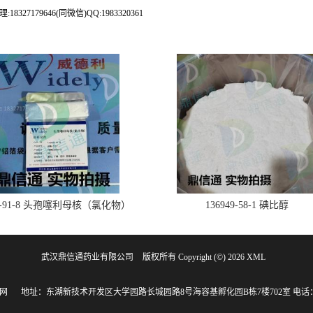
79646(同微信)QQ:1983320361
28-91-8 头孢噻利母核（氯化物）
136949-58-1 碘比醇
武汉鼎信通药业有限公司
版权所有 Copyright (©) 2026
XML
网
地址：东湖新技术开发区大学园路长城园路8号海容基孵化园B栋7楼702室
电话：1