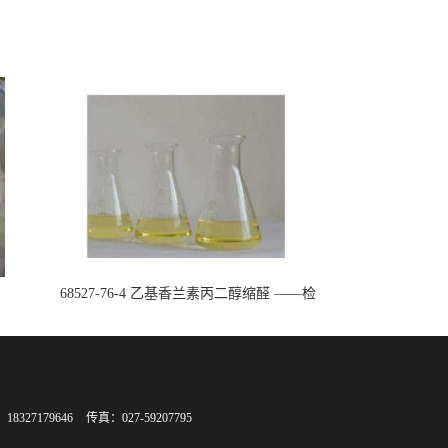
68527-76-4 乙基香兰素丙二醇缩醛 ——检
测方法 -技术资料 -质量标准 -性质 -中间
体试剂 -香精香料 -鼎信通李杰
8327179646
传真：027-59207795