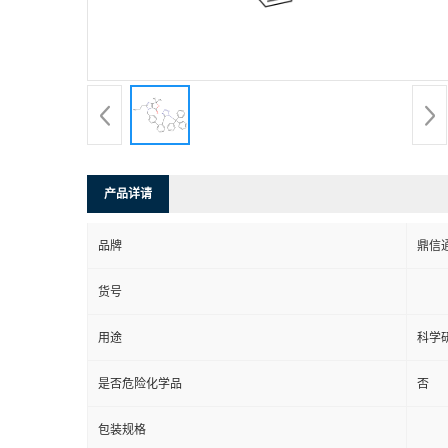
产品详请
品牌
鼎信
货号
用途
科学
是否危险化学品
否
包装规格